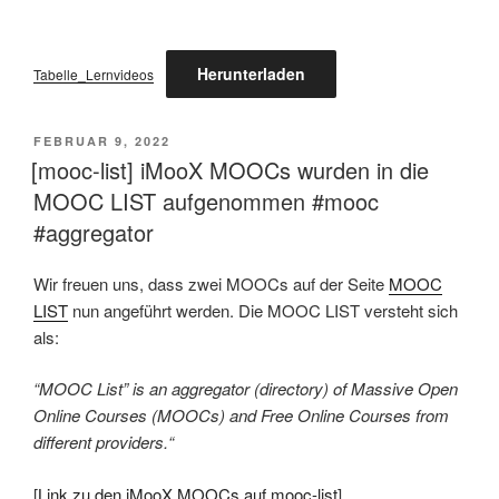
Herunterladen
Tabelle_Lernvideos
VERÖFFENTLICHT
FEBRUAR 9, 2022
AM
[mooc-list] iMooX MOOCs wurden in die
MOOC LIST aufgenommen #mooc
#aggregator
Wir freuen uns, dass zwei MOOCs auf der Seite
MOOC
LIST
nun angeführt werden. Die MOOC LIST versteht sich
als:
“MOOC List” is an aggregator (directory) of Massive Open
Online Courses (MOOCs) and Free Online Courses from
different providers.“
[
Link zu den iMooX MOOCs auf mooc-list
]