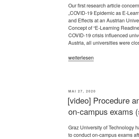
Our first research article concer
#COVID19
„COVID-19 Epidemic as E-Learn
Pandemic.
and Effects at an Austrian Unive
Stories
Concept of “E-Learning Readines
from
COVID-19 crisis influenced unive
the
Austria, all universities were c
field
#imoox
„[publication]
weiterlesen
#mooc“
COVID-
19
Epidemic
as
VERÖFFENTLICHT
MAI 27, 2020
E-
AM
[video] Procedure an
Learning
on-campus exams (s
Boost?
Chronological
Development
Graz University of Technology h
and
to conduct on-campus exams aft