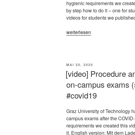
Effects
hygienic requirements we create
at
by step how to do it – one for st
an
videos for students we publish
Austrian
University
„[video]
weiterlesen
against
Procedure
the
and
Background
behavioural
of
guide
the
VERÖFFENTLICHT
MAI 20, 2020
for
AM
[video] Procedure an
Concept
on-
of
on-campus exams (s
campus
“E-
exams
#covid19
Learning
(staff)
Readiness”
#tugraz
#covid19
Graz University of Technology ha
#covid19“
#tugraz“
campus exams after the COVID-
requirements we created this vi
it. English version: Mit dem La