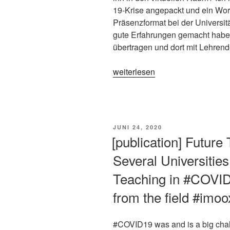
19-Krise angepackt und ein Wor
Präsenzformat bei der Universi
gute Erfahrungen gemacht haben
übertragen und dort mit Lehren
„[publication]
weiterlesen
Die
Monster-
MOOC-
Weiterbildung
VERÖFFENTLICHT
JUNI 24, 2020
–
AM
[publication] Future
Erfahrungen
Several Universiti
mit
der
Teaching in #COVID
Übertragung
from the field #imo
eines
interaktiven
Präsenzworkshops
#COVID19 was and is a big chall