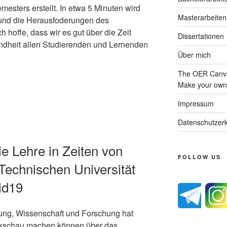
esters erstellt. In etwa 5 Minuten wird
Masterarbeiten
 und die Herausfoderungen des
 hoffe, dass wir es gut über die Zeit
Dissertationen
undheit allen Studierenden und Lernenden
Über mich
The OER Canva
Make your own 
Impressum
Datenschutzerk
ale Lehre in Zeiten von
FOLLOW US
Technischen Universität
id19
ung, Wissenschaft und Forschung hat
ückschau machen können über das