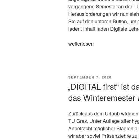
vergangene Semester an der TU
Herausforderungen wir nun steh
Sie auf den unteren Button, um 
laden. Inhalt laden Digitale Leh
„[presentation]
weiterlesen
Digitale
Lehre
in
Zeiten
VERÖFFENTLICHT
SEPTEMBER 7, 2020
von
AM
„DIGITAL first“ ist 
COVID-
das Winteremester 
19
an
einer
Zurück aus dem Urlaub widmen 
Technischen
TU Graz. Unter Auflage aller h
Universität
Anbetracht möglicher Stadien di
#tugraz
wir aber soviel Präsenzlehre zu