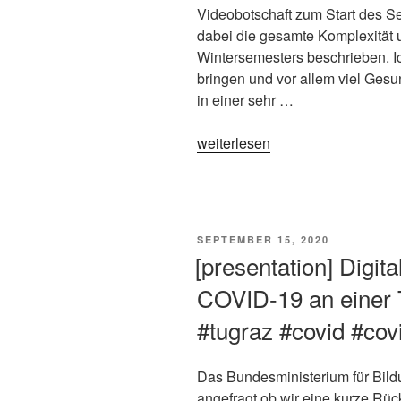
Videobotschaft zum Start des Sem
dabei die gesamte Komplexität
Wintersemesters beschrieben. Ich
bringen und vor allem viel Ges
in einer sehr …
„COVID-
weiterlesen
19
Videobotschaft
für
Studierende
VERÖFFENTLICHT
SEPTEMBER 15, 2020
#tugraz
AM
[presentation] Digit
#covid19“
COVID-19 an einer 
#tugraz #covid #cov
Das Bundesministerium für Bild
angefragt ob wir eine kurze R