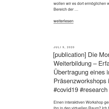
#covid
wollen wir es dort ermöglichen 
#covid19“
Bereich der …
„„DIGITAL
weiterlesen
first“
ist
das
Motto
VERÖFFENTLICHT
JULI 9, 2020
der
AM
[publication] Die 
TU
Weiterbildung – Erf
Graz
für
Übertragung eines i
das
Präsenzworkshops i
Winteremester
#covid19
#covid19 #research
#tugraz“
Einen interaktiven Workshop ge
ihn in den virtuellen Raum? Ich