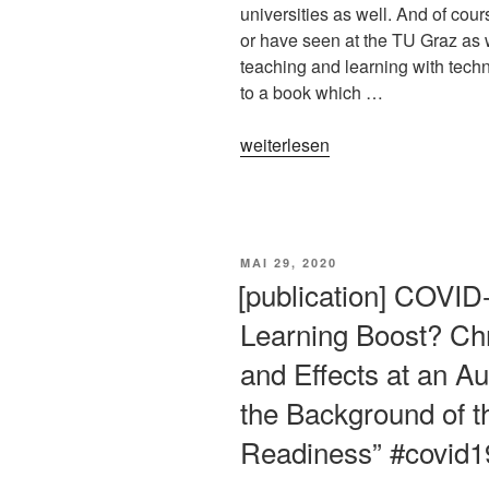
in
universities as well. And of co
den
or have seen at the TU Graz as w
digitalen
teaching and learning with techn
Raum
to a book which …
#covid19
#research
„[publication]
weiterlesen
#workshop“
Future
Teacher
Training
of
VERÖFFENTLICHT
MAI 29, 2020
Several
AM
[publication] COVID
Universities
Learning Boost? Ch
with
MOOCs
and Effects at an Au
as
the Background of t
OER
–
Readiness” #covid1
Teaching
in