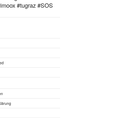
#imoox #tugraz #SOS
ed
en
lärung