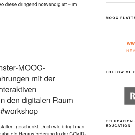
wo diese dringend notwendig ist – im
MOOC PLATT
Monster-MOOC-
FOLLOW ME 
ahrungen mit der
nteraktiven
n den digitalen Raum
 #workshop
TELUCATION 
stalten: geschenkt. Doch wie bringt man
EDUCATION
 habe die Herausforderung in der COVID-