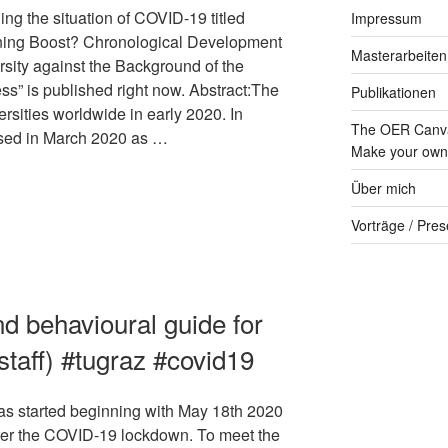
ning the situation of COVID-19 titled
Impressum
ing Boost? Chronological Development
Masterarbeiten
rsity against the Background of the
s” is published right now. Abstract:The
Publikationen
rsities worldwide in early 2020. In
The OER Canva
losed in March 2020 as …
Make your own 
Über mich
Vorträge / Pres
d behavioural guide for
taff) #tugraz #covid19
as started beginning with May 18th 2020
er the COVID-19 lockdown. To meet the