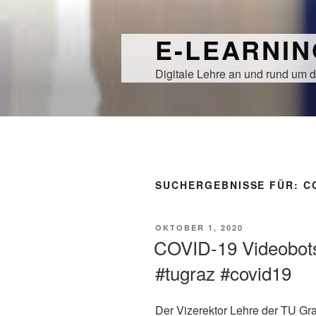
Zum
Inhalt
E-LEARNI
springen
Digitale Lehre an und rund um d
SUCHERGEBNISSE FÜR:
C
VERÖFFENTLICHT
OKTOBER 1, 2020
AM
COVID-19 Videobots
#tugraz #covid19
Der Vizerektor Lehre der TU G