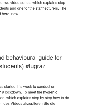
d two video series, which explains step
udents and one for the staff/lecturers. The
ed here, now …
d behavioural guide for
tudents) #tugraz
s started this week to conduct on-
19 lockdown. To meet the hygienic
deo, which explains step by step how to do
den des Videos akzeptieren Sie die