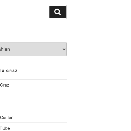
Suchen
TU GRAZ
 Graz
Center
 TUbe