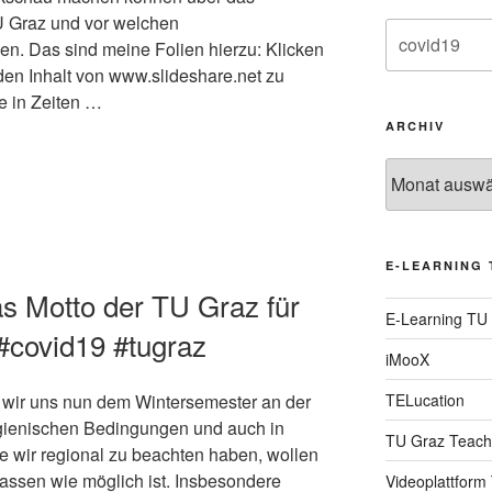
 Graz und vor welchen
Suche
en. Das sind meine Folien hierzu: Klicken
nach:
den Inhalt von www.slideshare.net zu
re in Zeiten …
ARCHIV
Archiv
E-LEARNING 
das Motto der TU Graz für
E-Learning TU
#covid19 #tugraz
iMooX
TELucation
wir uns nun dem Wintersemester an der
ygienischen Bedingungen und auch in
TU Graz Teach
e wir regional zu beachten haben, wollen
lassen wie möglich ist. Insbesondere
Videoplattform