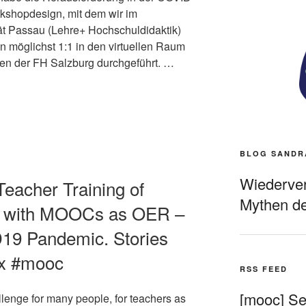
kshopdesign, mit dem wir im
tät Passau (Lehre+ Hochschuldidaktik)
 möglichst 1:1 in den virtuellen Raum
den der FH Salzburg durchgeführt. …
BLOG SANDR
Wiederverö
 Teacher Training of
Mythen de
es with MOOCs as OER –
19 Pandemic. Stories
ox #mooc
RSS FEED
[mooc] Sel
enge for many people, for teachers as