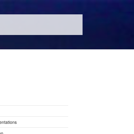
entations
en