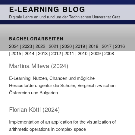
Zum
E-LEARNING BLOG
Inhalt
Digitale Lehre an und rund um der Technischen Universität Graz
springen
BACHELORARBEITEN
2024
|
2023
|
2022
|
2021
|
2020
|
2019
|
2018
|
2017
|
2016
|
2015
|
2014
|
2013
|
2012
|
2011
|
2010
|
2009
|
2008
Martina Miteva (2024)
E-Learning, Nutzen, Chancen und mögliche
Herausforderungenfür die Schüler, Vergleich zwischen
Österreich und Bulgarien
Florian Köttl (2024)
Implementation of an application for the visualization of
arithmetic operations in complex space