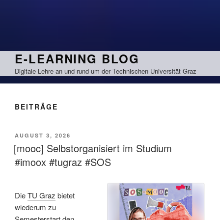
Zum
Inhalt
springen
E-LEARNING BLOG
Digitale Lehre an und rund um der Technischen Universität Graz
BEITRÄGE
VERÖFFENTLICHT
AUGUST 3, 2026
AM
[mooc] Selbstorganisiert im Studium
#imoox #tugraz #SOS
Die
TU Graz
bietet
wiederum zu
Semesterstart den