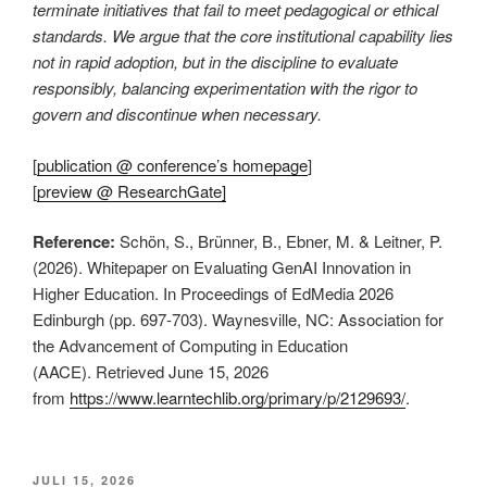
terminate initiatives that fail to meet pedagogical or ethical
standards. We argue that the core institutional capability lies
not in rapid adoption, but in the discipline to evaluate
responsibly, balancing experimentation with the rigor to
govern and discontinue when necessary.
[
publication @ conference’s homepage
]
[
preview @ ResearchGate]
Reference:
Schön, S., Brünner, B., Ebner, M. & Leitner, P.
(2026). Whitepaper on Evaluating GenAI Innovation in
Higher Education. In Proceedings of EdMedia 2026
Edinburgh (pp. 697-703). Waynesville, NC: Association for
the Advancement of Computing in Education
(AACE). Retrieved June 15, 2026
from
https://www.learntechlib.org/primary/p/2129693/
.
This is an impactful contributions, methodological rigor, and exceptional novelty in the research field of AI in education.
VERÖFFENTLICHT
JULI 15, 2026