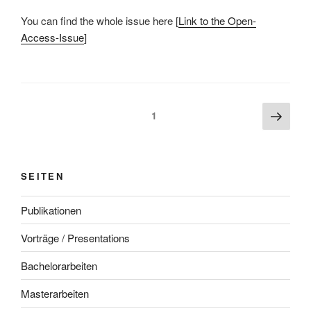
You can find the whole issue here [
Link to the Open-
Access-Issue
]
Beitragsnavigation
Näch
Seite
1
Seite
SEITEN
Publikationen
Vorträge / Presentations
Bachelorarbeiten
Masterarbeiten