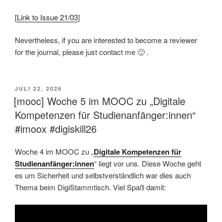
[
Link to Issue 21/03
]
Nevertheless, if you are interested to become a reviewer
for the journal, please just contact me 🙂 .
VERÖFFENTLICHT
JULI 22, 2026
AM
[mooc] Woche 5 im MOOC zu „Digitale
Kompetenzen für Studienanfänger:innen“
#imoox #digiskill26
Woche 4 im MOOC zu „
Digitale Kompetenzen für
Studienanfänger:innen
“ liegt vor uns. Diese Woche geht
es um Sicherheit und selbstverständlich war dies auch
Thema beim DigiStammtisch. Viel Spaß damit: