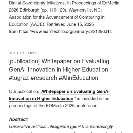
Digital-Sovereignty Initiatives. In Proceedings of EdMedia
2026 Edinburgh (pp. 119-129). Waynesville, NC:
Association for the Advancement of Computing in
Education (AACE). Retrieved June 15, 2026
from
https://www.learntechlib.org/primary/p/2129631/
.
VERÖFFENTLICHT
JULI 17, 2026
AM
[publication] Whitepaper on Evaluating
GenAI Innovation in Higher Education
#tugraz #research #AIinEducation
Our publication
, „
W
hitepaper on Evaluating GenAI
Innovation in Higher Education
,“ is included in the
proceedings of the EDMedia 2026 conference.
Abstract:
Generative artificial intelligence (genAI) is increasingly