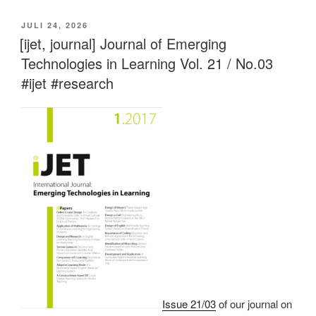
VERÖFFENTLICHT
JULI 24, 2026
AM
[ijet, journal] Journal of Emerging
Technologies in Learning Vol. 21 / No.03
#ijet #research
Issue 21/03
of our journal on