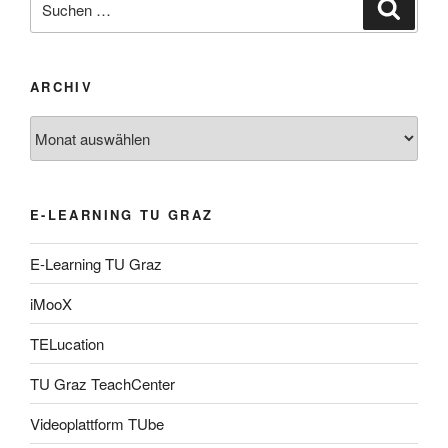
Suche
nach:
ARCHIV
Archiv
E-LEARNING TU GRAZ
E-Learning TU Graz
iMooX
TELucation
TU Graz TeachCenter
Videoplattform TUbe