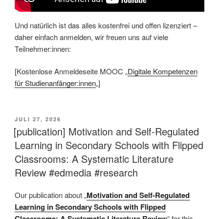
Und natürlich ist das alles kostenfrei und offen lizenziert –
daher einfach anmelden, wir freuen uns auf viele
Teilnehmer:innen:
[Kostenlose Anmeldeseite MOOC „
Digitale Kompetenzen
für Studienanfänger:innen
„]
VERÖFFENTLICHT
JULI 27, 2026
AM
[publication] Motivation and Self-Regulated
Learning in Secondary Schools with Flipped
Classrooms: A Systematic Literature
Review #edmedia #research
Our publication about „
Motivation and Self-Regulated
Learning in Secondary Schools with Flipped
Classrooms: A Systematic Literature Review
“ for this