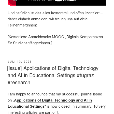
Und natürlich ist das alles kostenfrei und offen lizenziert –
daher einfach anmelden, wir freuen uns auf viele
Teilnehmer:innen:
[Kostenlose Anmeldeseite MOOC „
Digitale Kompetenzen
für Studienanfänger:innen
„]
VERÖFFENTLICHT
JULI 13, 2026
AM
[issue] Applications of Digital Technology
and AI in Educational Settings #tugraz
#research
I am happy to announce that my successful journal issue
on „
A
pplications of Digital Technology and AI in
Educational Settings
“ is now closed. In summary, 16 very
interesting articles are part of it: