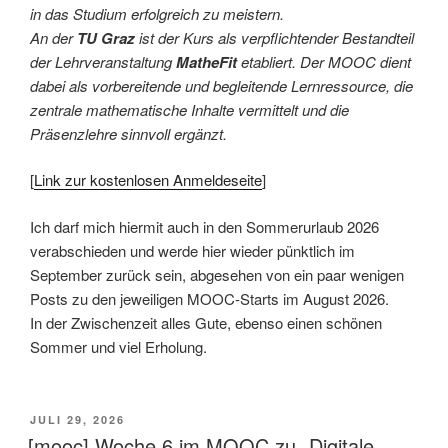
in das Studium erfolgreich zu meistern.
An der
TU Graz
ist der Kurs als verpflichtender Bestandteil
der Lehrveranstaltung
MatheFit
etabliert. Der MOOC dient
dabei als vorbereitende und begleitende Lernressource, die
zentrale mathematische Inhalte vermittelt und die
Präsenzlehre sinnvoll ergänzt.
[
Link zur kostenlosen Anmeldeseite
]
Ich darf mich hiermit auch in den Sommerurlaub 2026
verabschieden und werde hier wieder pünktlich im
September zurück sein, abgesehen von ein paar wenigen
Posts zu den jeweiligen MOOC-Starts im August 2026.
In der Zwischenzeit alles Gute, ebenso einen schönen
Sommer und viel Erholung.
VERÖFFENTLICHT
JULI 29, 2026
AM
[mooc] Woche 6 im MOOC zu „Digitale