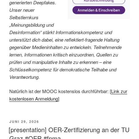
generierten Deepfakes.
Unser neuer
Selbstlernkurs
„Meinungsbildung und
Desinformation“ stärkt Informationskompetenz und
unterstützt dich dabei, eine reflektiert-fragende Haltung
gegenüber Medieninhalten zu entwickeln. Teilnehmende
lernen, Informationen kritisch einzuordnen, Quellen zu
prüfen und manipulative Inhalte zu erkennen – eine
Schlüsselkompetenz für demokratische Teilhabe und
Verantwortung.
Natürlich ist der MOOC kostenslos durchführbar: [
Link zur
kostenlosen Anmeldung
]
VERÖFFENTLICHT
JUNI 29, 2026
AM
[presentation] OER-Zertifizierung an der TU
Graz #OER #fnma