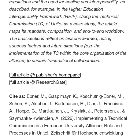
regulations and the need for scaling and interoperability, as
described, for example, in the Higher Education
Interoperability Framework (HEIF). Using the Technical
Commission (TC) of Unite! as a case study, the article
maps its mandate, composition, and end‑to‑end workflow.
The final sections reflect on lessons learned, noting
success factors and future directions (e.g. the
implementation of the TC within the core organisation of the
alliance) to sustain transnational collaboration.
[
full article @ publisher’s homepage
]
[
full article @ ResearchGate
]
Cite as:
Ebner, M., Gasplmayr, K., Koschutnig-Ebner, M.,
Schön, S., Alcober, J., Bertonasco, R., Diar, J., Francisco,
A., Hoppe, C., Martikainen, J., Krysiak, J., Petersson, J. &
Szymanka-Kwiencien, A. (2026). Implementing a Technical
Commission in a European University Alliance: Role and
Processes in Unite!. Zeitschrift für Hochschulentwicklung