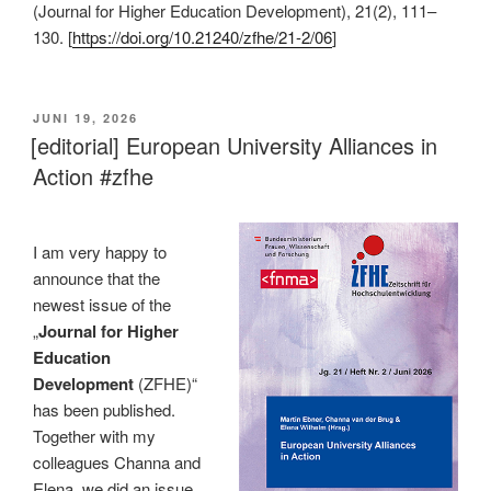
(Journal for Higher Education Development), 21(2), 111–
130. [
https://doi.org/10.21240/zfhe/21-2/06
]
VERÖFFENTLICHT
JUNI 19, 2026
AM
[editorial] European University Alliances in
Action #zfhe
I am very happy to
announce that the
newest issue of the
„
Journal for Higher
Education
Development
(ZFHE)“
has been published.
Together with my
colleagues Channa and
Elena, we did an issue