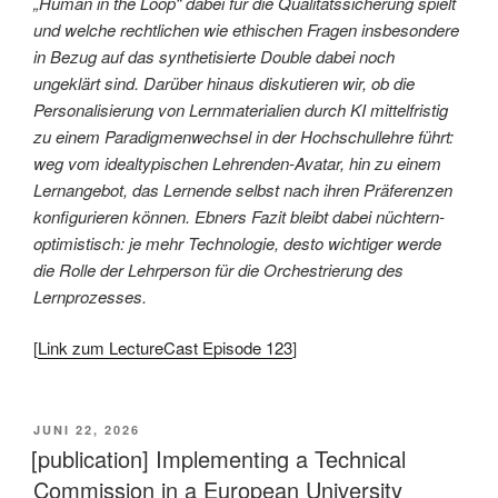
„Human in the Loop“ dabei für die Qualitätssicherung spielt
und welche rechtlichen wie ethischen Fragen insbesondere
in Bezug auf das synthetisierte Double dabei noch
ungeklärt sind. Darüber hinaus diskutieren wir, ob die
Personalisierung von Lernmaterialien durch KI mittelfristig
zu einem Paradigmenwechsel in der Hochschullehre führt:
weg vom idealtypischen Lehrenden-Avatar, hin zu einem
Lernangebot, das Lernende selbst nach ihren Präferenzen
konfigurieren können. Ebners Fazit bleibt dabei nüchtern-
optimistisch: je mehr Technologie, desto wichtiger werde
die Rolle der Lehrperson für die Orchestrierung des
Lernprozesses.
[
Link zum LectureCast Episode 123
]
VERÖFFENTLICHT
JUNI 22, 2026
AM
[publication] Implementing a Technical
Commission in a European University