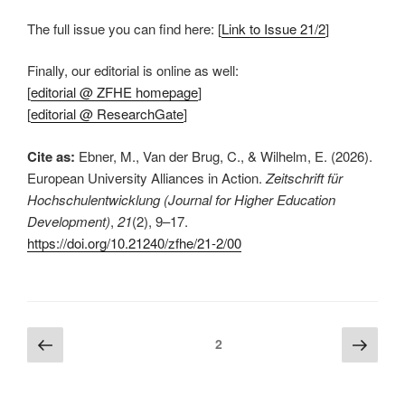
The full issue you can find here: [
Link to Issue 21/2
]
Finally, our editorial is online as well:
[
editorial @ ZFHE homepage
]
[
editorial @ ResearchGate
]
Cite as:
Ebner, M., Van der Brug, C., & Wilhelm, E. (2026).
European University Alliances in Action.
Zeitschrift für
Hochschulentwicklung (Journal for Higher Education
Development)
,
21
(2), 9–17.
https://doi.org/10.21240/zfhe/21-2/00
Beitragsnavigation
Vorherige
Näch
Seite
2
Seite
Seite