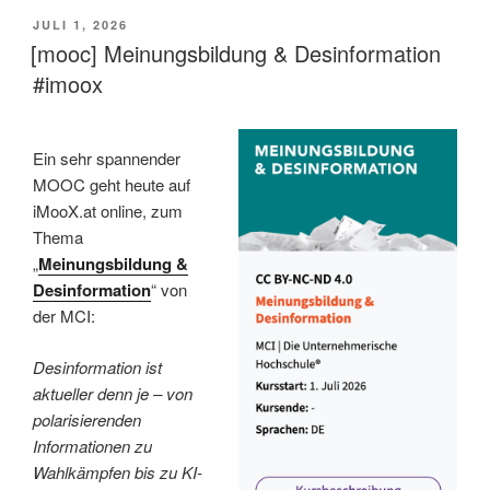
VERÖFFENTLICHT
JULI 1, 2026
AM
[mooc] Meinungsbildung & Desinformation
#imoox
Ein sehr spannender
MOOC geht heute auf
iMooX.at online, zum
Thema
„
Meinungsbildung &
Desinformation
“ von
der MCI:
Desinformation ist
aktueller denn je – von
polarisierenden
Informationen zu
Wahlkämpfen bis zu KI-