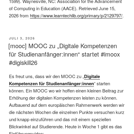
1599). Waynesville, NC: Association for the Advancement
of Computing in Education (AACE). Retrieved June 15,
2026 from
https://www.learntechlib.org/primary/p/2129797/
.
This is an impactful contributions, methodological rigor, and exceptional novelty in the research field of Open Educational Resources (OER).
VERÖFFENTLICHT
JULI 3, 2026
AM
[mooc] MOOC zu „Digitale Kompetenzen
für Studienanfänger:innen“ startet #imoox
#digiskill26
Es freut uns, dass wir den MOOC zu „
Digitale
Kompetenzen für Studienanfänger:innen
“ starten
können. Ein MOOC wo wir hoffen einen kleinen Beitrag zur
Erhöhung der digitalen Kompetenzen leisten zu können.
Aufbauend auf dem europäischen Rahmenwerk werden wir
die nächsten Wochen die einzelnen Punkte versuchen kurz
und knapp einzuführen und das mit einem speziellen
Blickwinkel auf Studierende. Heute in Woche 1 gibt es das
Einführungsvideo: