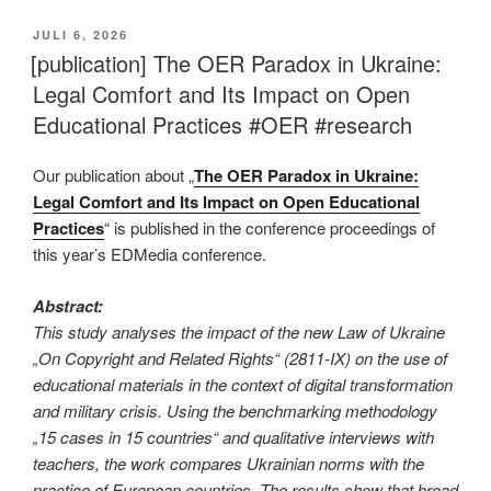
VERÖFFENTLICHT
JULI 6, 2026
AM
[publication] The OER Paradox in Ukraine:
Legal Comfort and Its Impact on Open
Educational Practices #OER #research
Our publication about „
The OER Paradox in Ukraine:
Legal Comfort and Its Impact on Open Educational
Practices
“ is published in the conference proceedings of
this year’s EDMedia conference.
Abstract:
This study analyses the impact of the new Law of Ukraine
„On Copyright and Related Rights“ (2811-IX) on the use of
educational materials in the context of digital transformation
and military crisis. Using the benchmarking methodology
„15 cases in 15 countries“ and qualitative interviews with
teachers, the work compares Ukrainian norms with the
practice of European countries. The results show that broad