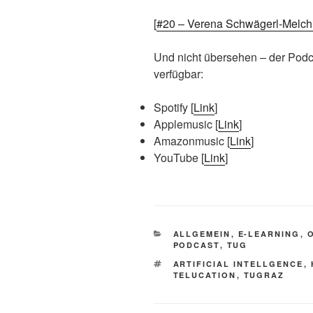
[
#20 – Verena Schwägerl-Melchio
Und nicht übersehen – der Podca
verfügbar:
Spotify [
Link
]
Applemusic [
Link
]
Amazonmusic [
Link
]
YouTube [
Link
]
KATEGORIEN
ALLGEMEIN
,
E-LEARNING
,
PODCAST
,
TUG
SCHLAGWÖRTER
ARTIFICIAL INTELLGENCE
,
TELUCATION
,
TUGRAZ