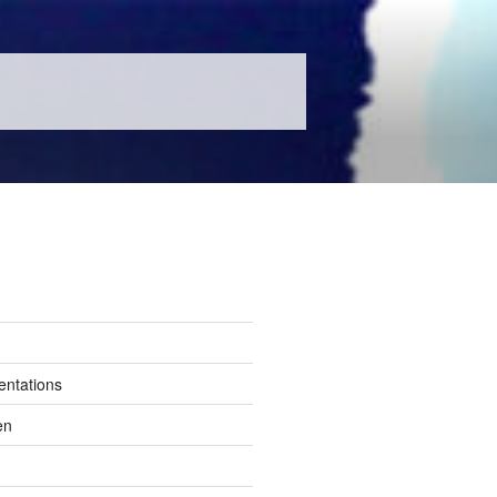
entations
en