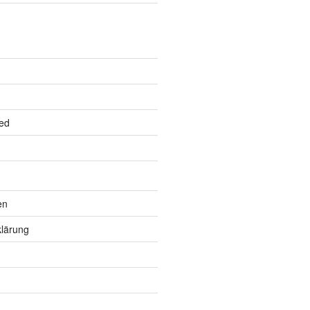
ed
en
lärung