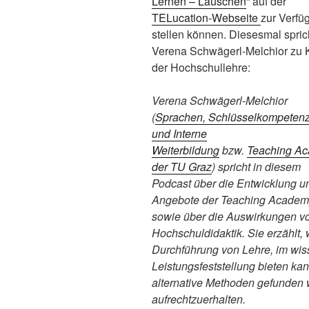
Lernen – Lauschen
“ auf der
TELucation-Webseite
zur Verfü
stellen können. Diesesmal spric
Verena Schwägerl-Melchior zu K
der Hochschullehre:
Verena Schwägerl-Melchior
(
Sprachen, Schlüsselkompeten
und Interne
Weiterbildung
bzw.
Teaching A
der TU Graz
) spricht in diesem
Podcast über die Entwicklung u
Angebote der Teaching Academ
sowie über die Auswirkungen vo
Hochschuldidaktik. Sie erzählt, 
Durchführung von Lehre, im wis
Leistungsfeststellung bieten kan
alternative Methoden gefunden 
aufrechtzuerhalten.