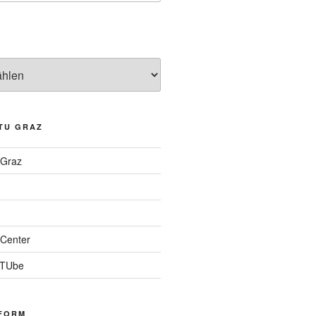
TU GRAZ
 Graz
Center
 TUbe
FORM