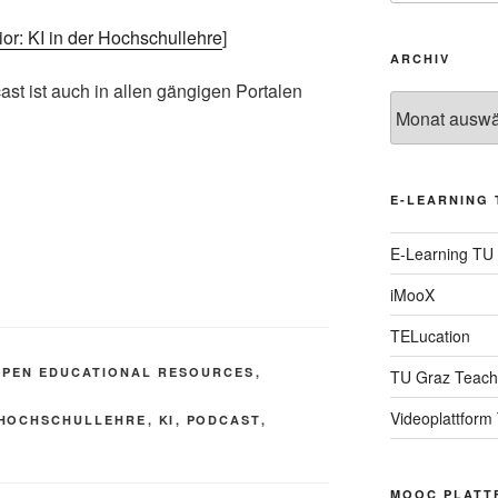
r: KI in der Hochschullehre
]
ARCHIV
st ist auch in allen gängigen Portalen
Archiv
E-LEARNING 
E-Learning TU
iMooX
TELucation
OPEN EDUCATIONAL RESOURCES
,
TU Graz Teach
Videoplattform
HOCHSCHULLEHRE
,
KI
,
PODCAST
,
MOOC PLATT