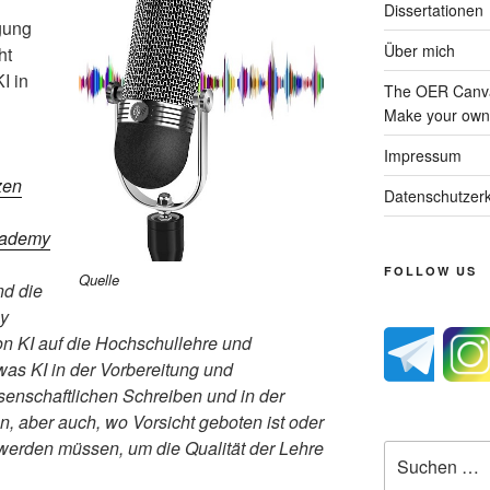
Dissertationen
gung
Über mich
ht
I in
The OER Canva
Make your own 
Impressum
zen
Datenschutzerk
cademy
FOLLOW US
Quelle
nd die
y
n KI auf die Hochschullehre und
was KI in der Vorbereitung und
senschaftlichen Schreiben und in der
n, aber auch, wo Vorsicht geboten ist oder
werden müssen, um die Qualität der Lehre
Suche
nach: