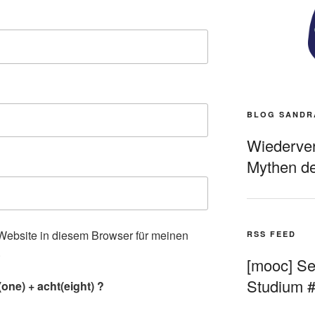
BLOG SANDR
Wiederverö
Mythen de
ebsite in diesem Browser für meinen
RSS FEED
.
[mooc] Sel
Studium 
one) + acht(eight) ?