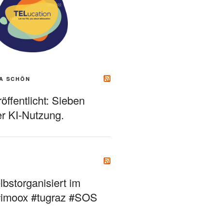
A SCHÖN
ffentlicht: Sieben
r KI-Nutzung.
bstorganisiert im
#imoox #tugraz #SOS