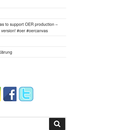
s to support OER production –
version! #oer #oercanvas
lärung
Suchen