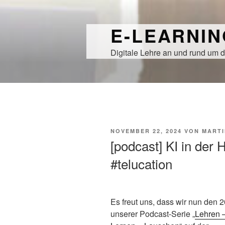
Zum
Inhalt
E-LEARNI
springen
Digitale Lehre an und rund um d
VERÖFFENTLICHT
NOVEMBER 22, 2024
VON
MARTI
AM
[podcast] KI in der 
#telucation
Es freut uns, dass wir nun den 20
unserer Podcast-Serie „
Lehren 