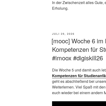
In der Zwischenzeit alles Gute
Erholung.
VERÖFFENTLICHT
JULI 29, 2026
AM
[mooc] Woche 6 im 
Kompetenzen für St
#imoox #digiskill26
Die Woche 5 und damit auch le
Kompetenzen für Studienanfä
geht es abschließend bei unse
Weiterlernen. Viel Spaß mit den
euch wieder bei einem andern 