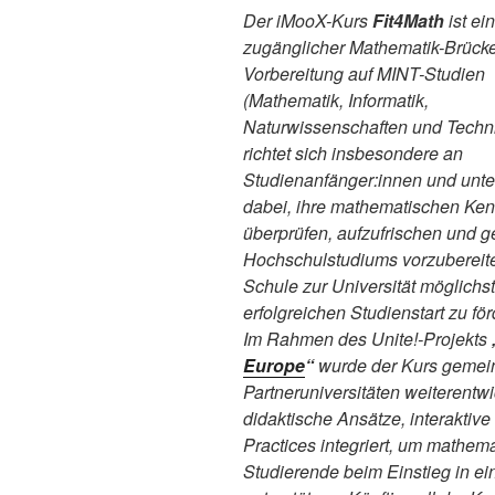
Der iMooX-Kurs
Fit4Math
ist ein
zugänglicher Mathematik-Brücke
Vorbereitung auf MINT-Studien
(Mathematik, Informatik,
Naturwissenschaften und Techni
richtet sich insbesondere an
Studienanfänger:innen und unter
dabei, ihre mathematischen Ken
überprüfen, aufzufrischen und g
Hochschulstudiums vorzubereiten
Schule zur Universität möglichs
erfolgreichen Studienstart zu för
Im Rahmen des Unite!-Projekts
Europe
“
wurde der Kurs gemei
Partneruniversitäten weiterentw
didaktische Ansätze, interaktive
Practices integriert, um mathe
Studierende beim Einstieg in e