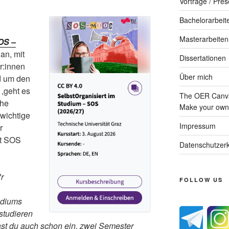
Vorträge / Pres
Bachelorarbeit
Masterarbeiten
OS –
 an, mit
Dissertationen
r:innen
Über mich
nd um den
 ,geht es
The OER Canva
che
Make your own 
wichtige
Impressum
r
ut SOS
Datenschutzerk
r
FOLLOW US
udiums
 studieren
st du auch schon ein, zwei Semester