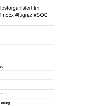
bstorganisiert im
#imoox #tugraz #SOS
ed
en
lärung