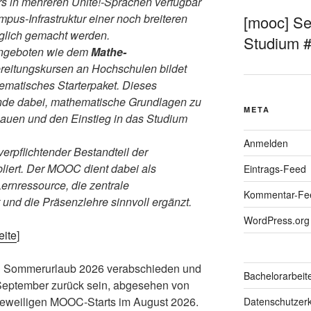
urs in mehreren Unite!-Sprachen verfügbar
pus-Infrastruktur einer noch breiteren
[mooc] Sel
glich gemacht werden.
Studium 
ngeboten wie dem
Mathe-
reitungskursen an Hochschulen bildet
matisches Starterpaket. Dieses
ende dabei, mathematische Grundlagen zu
META
bauen und den Einstieg in das Studium
Anmelden
 verpflichtender Bestandteil der
liert. Der MOOC dient dabei als
Eintrags-Feed
ernressource, die zentrale
Kommentar-Fe
 und die Präsenzlehre sinnvoll ergänzt.
WordPress.org
eite
]
den Sommerurlaub 2026 verabschieden und
Bachelorarbeit
 September zurück sein, abgesehen von
jeweiligen MOOC-Starts im August 2026.
Datenschutzerk