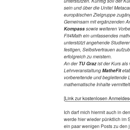
unterstützen. Künftig soll der K
sein und über die Unite! Metacam
europäischen Zielgruppe zugän
Gemeinsam mit ergänzenden A
Kompass
sowie weiteren Vorbe
Fit4Math ein umfassendes mathe
unterstützt angehende Studier
festigen, Selbstvertrauen aufzu
erfolgreich zu meistern.
An der
TU Graz
ist der Kurs als
Lehrveranstaltung
MatheFit
etab
vorbereitende und begleitende L
mathematische Inhalte vermittelt
[
Link zur kostenlosen Anmeldes
Ich darf mich hiermit auch in 
werde hier wieder pünktlich im
ein paar wenigen Posts zu den 