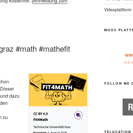
lig kostenfrei: [
Anmeldung zum
Videoplattform
MOOC PLATT
graz #math #mathefit
schon
FOLLOW ME 
 Dieser
 und dazu
 den
m zu
TELUCATION 