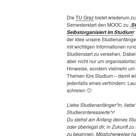
Die
TU Graz
bietet wiederum zu
Semesterstart den MOOC zu „
S
Selbstorganisiert im Studium
“
der Idee unsere Studienanfänge
mit wichtigen Informationen ru
Studienstart zu versehen. Dabei
aber nicht nur um organisatoris
Hinweise, sondern vielmehr um 
Themen fürs Studium – damit wi
jedenfalls eines verhindern: La
schreien 🙂
Liebe Studienanfänger*in, liebe*
Studieninteressierte*r!
Du stehst am Anfang deines St
oder überlegst dir, in Zukunft zu
zu beginnen. Möglicherweise ha