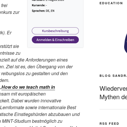
EDUCATION
 frei
nkurs zur
k). Er
stützt sie
ntnisse zu
ezielt auf die Anforderungen eines
. Ziel ist es, den Übergang von der
t reibungslos zu gestalten und den
BLOG SANDR
dern.
Wiederverö
„
How do we teach math in
nsam mit europäischen
Mythen de
ickelt. Dabei wurden innovative
 Lernformate sowie internationale Best
matische Einstiegshürden abzubauen und
in MINT-Studium bestmöglich zu
RSS FEED