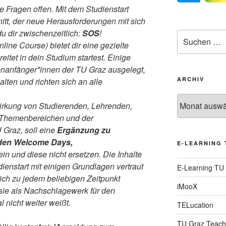
le Fragen offen. Mit dem Studienstart
itt, der neue Herausforderungen mit sich
du dir zwischenzeitlich:
SOS
!
Suche
ne Course) bietet dir eine gezielte
nach:
reitet in dein Studium startest. Einige
dienanfänger*innen der TU Graz ausgelegt,
ARCHIV
lten und richten sich an alle
Archiv
wirkung von Studierenden, Lehrenden,
n Themenbereichen und der
 Graz, soll eine
Ergänzung zu
den Welcome Days,
E-LEARNING 
ein und diese nicht ersetzen. Die Inhalte
dienstart mit einigen Grundlagen vertraut
E-Learning TU
ich zu jedem beliebigen Zeitpunkt
iMooX
ie als Nachschlagewerk für den
 nicht weiter weißt.
TELucation
TU Graz Teach