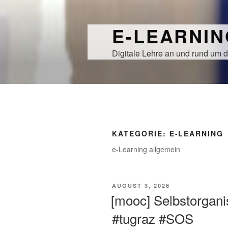
Zum
Inhalt
E-LEARNI
springen
Digitale Lehre an und rund um d
KATEGORIE:
E-LEARNING
e-Learning allgemein
VERÖFFENTLICHT
AUGUST 3, 2026
AM
[mooc] Selbstorgani
#tugraz #SOS