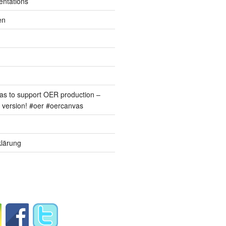
entations
en
s to support OER production –
version! #oer #oercanvas
lärung