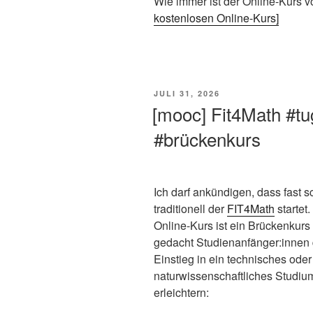
Wie immer ist der Online-Kurs völ
kostenlosen Online-Kurs]
VERÖFFENTLICHT
JULI 31, 2026
AM
[mooc] Fit4Math #tu
#brückenkurs
Ich darf ankündigen, dass fast 
traditionell der
FIT4Math
startet.
Online-Kurs ist ein Brückenkurs
gedacht Studienanfänger:innen
Einstieg in ein technisches oder
naturwissenschaftliches Studiu
erleichtern: