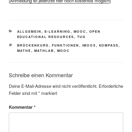
[
Anmeldung ist jederzeit hier noch kostenlos möglich
]
KATEGORIEN
ALLGEMEIN
,
E-LEARNING
,
MOOC
,
OPEN
EDUCATIONAL RESOURCES
,
TUG
SCHLAGWÖRTER
BRÜCKENKURS
,
FUNKTIONEN
,
IMOOX
,
KOMPASS
,
MATHE
,
MATHLAB
,
MOOC
Schreibe einen Kommentar
Deine E-Mail-Adresse wird nicht veröffentlicht.
Erforderliche
Felder sind mit
*
markiert
Kommentar
*