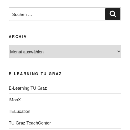
Suche
Suche
nach:
ARCHIV
Archiv
E-LEARNING TU GRAZ
E-Learning TU Graz
iMooX
TELucation
TU Graz TeachCenter