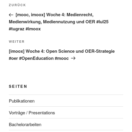
Beitragsnavigation
Vorheriger
ZURÜCK
Beitrag
[mooc, imoox] Woche 4: Medienrecht,
Medienwirkung, Mediennutzung und OER #lul25
#tugraz #imoox
Nächster
WEITER
Beitrag
[imoox] Woche 4: Open Science und OER-Strategie
#oer #OpenEducation #mooc
SEITEN
Publikationen
Vorträge / Presentations
Bachelorarbeiten