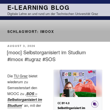
Zum
E-LEARNING BLOG
Inhalt
Digitale Lehre an und rund um der Technischen Universität Graz
springen
SCHLAGWORT:
IMOOX
VERÖFFENTLICHT
AUGUST 3, 2026
AM
[mooc] Selbstorganisiert im Studium
#imoox #tugraz #SOS
Die
TU Graz
bietet
wiederum zu
Semesterstart den
MOOC zu „
SOS –
Selbstorganisiert im
Studium
“ an, mit der