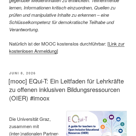
gegenüber Medieninhalten zu entwickeln. Teilnehmende
lernen, Informationen kritisch einzuordnen, Quellen zu
prüfen und manipulative Inhalte zu erkennen – eine
Schlüsselkompetenz für demokratische Teilhabe und
Verantwortung.
Natürlich ist der MOOC kostenslos durchführbar: [
Link zur
kostenlosen Anmeldung
]
VERÖFFENTLICHT
JUNI 8, 2026
AM
[mooc] EQui-T: Ein Leitfaden für Lehrkräfte
zu offenen inklusiven Bildungsressourcen
(OIER) #imoox
Die Universität Graz,
zusammen mit
(inter-)nationalen Partner-