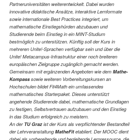
Partneruniversitäten weiterentwickelt. Dabei wurden
innovative didaktische Ansätze, interaktive Lernformate
sowie internationale Best Practices integriert, um
mathematische Einstiegshürden abzubauen und
Studierende beim Einstieg in ein MINT-Studium
bestmöglich zu unterstützen. Künftig soll der Kurs in
mehreren Unite!-Sprachen verfügbar sein und über die
Unite! Metacampus-Infrastruktur einer noch breiteren
europäischen Zielgruppe zugänglich gemacht werden.
Gemeinsam mit ergänzenden Angeboten wie dem
Mathe-
Kompass
sowie weiteren Vorbereitungskursen an
Hochschulen bildet Fit4Math ein umfassendes
mathematisches Starterpaket. Dieses unterstützt
angehende Studierende dabei, mathematische Grundlagen
zu festigen, Selbstvertrauen aufzubauen und den Einstieg
in das Studium erfolgreich zu meistern.
An der
TU Graz
ist der Kurs als verpflichtender Bestandteil
der Lehrveranstaltung
MatheFit
etabliert. Der MOOC dient
dabei als vorbereitende und begleitende Lernressource, die