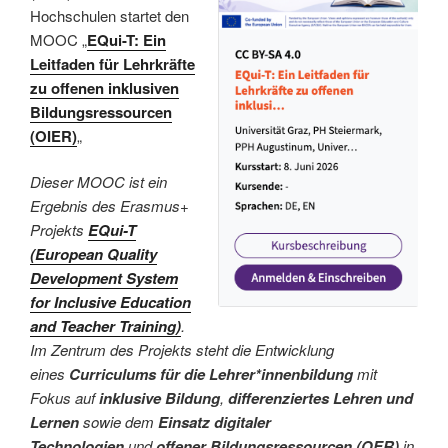
Hochschulen startet den
MOOC „
EQui-T: Ein
Leitfaden für Lehrkräfte
zu offenen inklusiven
Bildungsressourcen
(OIER)
„
Dieser MOOC ist ein
Ergebnis des Erasmus+
Projekts
EQui-T
(European Quality
Development System
for Inclusive Education
and Teacher Training)
.
Im Zentrum des Projekts steht die Entwicklung
eines
Curriculums für die Lehrer*innenbildung
mit
Fokus auf
inklusive Bildung
,
differenziertes Lehren und
Lernen
sowie dem
Einsatz digitaler
Technologien
und
offener Bildungsressourcen (OER)
in