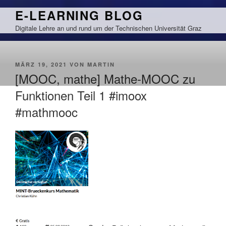
Zum
E-LEARNING BLOG
Inhalt
Digitale Lehre an und rund um der Technischen Universität Graz
springen
VERÖFFENTLICHT
MÄRZ 19, 2021
VON
MARTIN
AM
[MOOC, mathe] Mathe-MOOC zu
Funktionen Teil 1 #imoox
#mathmooc