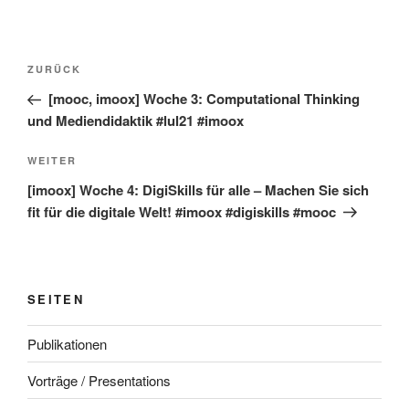
Beitragsnavigation
Vorheriger
ZURÜCK
Beitrag
[mooc, imoox] Woche 3: Computational Thinking
und Mediendidaktik #lul21 #imoox
Nächster
WEITER
Beitrag
[imoox] Woche 4: DigiSkills für alle – Machen Sie sich
fit für die digitale Welt! #imoox #digiskills #mooc
SEITEN
Publikationen
Vorträge / Presentations