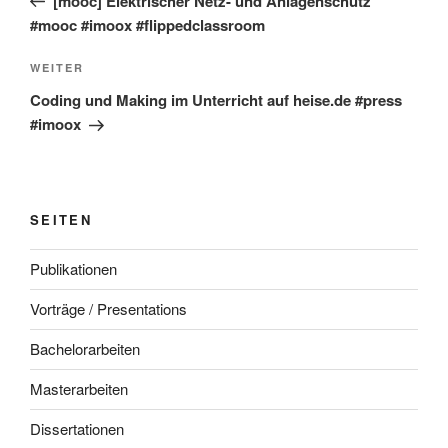
[mooc] Elektrischer Netz- und Anlagenschutz
#mooc #imoox #flippedclassroom
Nächster
WEITER
Beitrag
Coding und Making im Unterricht auf heise.de #press
#imoox
SEITEN
Publikationen
Vorträge / Presentations
Bachelorarbeiten
Masterarbeiten
Dissertationen