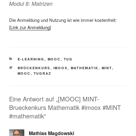
Modul 8: Matrizen
Die Anmeldung und Nutzung ist wie immer kostenfreit:
[
Link zur Anmeldung
]
KATEGORIEN
E-LEARNING
,
MOOC
,
TUG
SCHLAGWÖRTER
BRÜCKENKURS
,
IMOOX
,
MATHEMATIK
,
MINT
,
MOOC
,
TUGRAZ
Eine Antwort auf „[MOOC] MINT-
Brueckenkurs Mathematik #imoox #MINT
#mathematik“
Mathias Magdowski