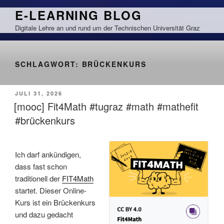
Zum
E-LEARNING BLOG
Inhalt
Digitale Lehre an und rund um der Technischen Universität Graz
springen
SCHLAGWORT:
BRÜCKENKURS
VERÖFFENTLICHT
JULI 31, 2026
AM
[mooc] Fit4Math #tugraz #math #mathefit
#brückenkurs
Ich darf ankündigen,
dass fast schon
traditionell der
FIT4Math
startet. Dieser Online-
Kurs ist ein Brückenkurs
und dazu gedacht