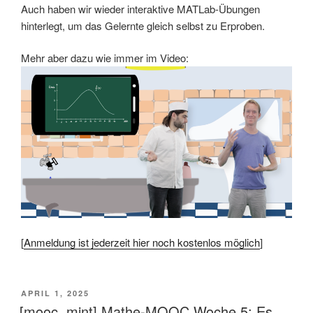
Auch haben wir wieder interaktive MATLab-Übungen
hinterlegt, um das Gelernte gleich selbst zu Erproben.
Mehr aber dazu wie immer im Video:
[
Anmeldung ist jederzeit hier noch kostenlos möglich
]
VERÖFFENTLICHT
APRIL 1, 2025
AM
[mooc, mint] Mathe-MOOC Woche 5: Es