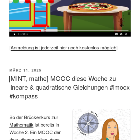
[
Anmeldung ist jederzeit hier noch kostenlos möglich
]
VERÖFFENTLICHT
MÄRZ 11, 2025
AM
[MINT, mathe] MOOC diese Woche zu
lineare & quadratische Gleichungen #imoox
#kompass
So der
Brückenkurs zur
Mathematik
ist bereits in
Woche 2. Ein MOOC der
dazu dienen sollen, dass