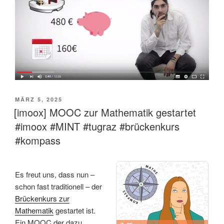
VERÖFFENTLICHT
MÄRZ 5, 2025
AM
[imoox] MOOC zur Mathematik gestartet
#imoox #MINT #tugraz #brückenkurs
#kompass
Es freut uns, dass nun –
schon fast traditionell – der
Brückenkurs zur
Mathematik
gestartet ist.
Ein MOOC der dazu