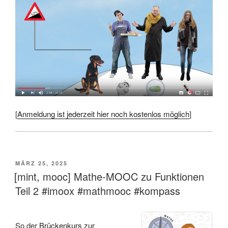
[
Anmeldung ist jederzeit hier noch kostenlos möglich
]
VERÖFFENTLICHT
MÄRZ 25, 2025
AM
[mint, mooc] Mathe-MOOC zu Funktionen
Teil 2 #imoox #mathmooc #kompass
So der
Brückenkurs zur