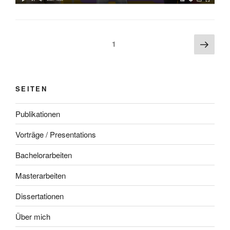
Beitragsnavigation
Näch
Seite
1
Seite
SEITEN
Publikationen
Vorträge / Presentations
Bachelorarbeiten
Masterarbeiten
Dissertationen
Über mich