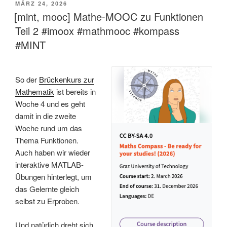
VERÖFFENTLICHT
MÄRZ 24, 2026
AM
[mint, mooc] Mathe-MOOC zu Funktionen
Teil 2 #imoox #mathmooc #kompass
#MINT
So der
Brückenkurs zur
Mathematik
ist bereits in
Woche 4 und es geht
damit in die zweite
Woche rund um das
Thema Funktionen.
Auch haben wir wieder
interaktive MATLAB-
Übungen hinterlegt, um
das Gelernte gleich
selbst zu Erproben.
Und natürlich dreht sich