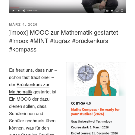
VERÖFFENTLICHT
MÄRZ 4, 2026
AM
[imoox] MOOC zur Mathematik gestartet
#imoox #MINT #tugraz #brückenkurs
#kompass
Es freut uns, dass nun –
schon fast traditionell –
der
Brückenkurs zur
Mathematik
gestartet ist.
Ein MOOC der dazu
dienen sollen, dass
Schülerinnen und
Schüler nochmals üben
können, was für den
guten Start ins Studium