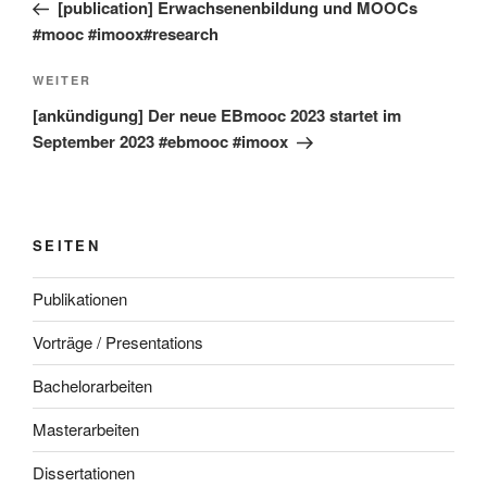
Beitrag
[publication] Erwachsenenbildung und MOOCs
#mooc #imoox#research
Nächster
WEITER
Beitrag
[ankündigung] Der neue EBmooc 2023 startet im
September 2023 #ebmooc #imoox
SEITEN
Publikationen
Vorträge / Presentations
Bachelorarbeiten
Masterarbeiten
Dissertationen