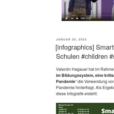
VERÖFFENTLICHT
JANUAR 20, 2023
AM
[infographics] Sma
Schulen #children #
Valentin Hagauer hat im Rahmen
im Bildungssystem, eine kriti
Pandemie
“ die Verwendung von
Pandemie hinterfragt. Als Ergeb
diese Infografik erstellt: