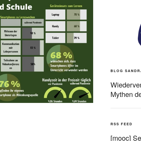
BLOG SANDR
Wiederverö
Mythen de
RSS FEED
[mooc] Sel