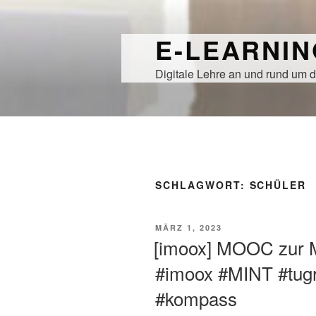
Zum
Inhalt
E-LEARNI
springen
Digitale Lehre an und rund um d
SCHLAGWORT:
SCHÜLER
VERÖFFENTLICHT
MÄRZ 1, 2023
AM
[imoox] MOOC zur M
#imoox #MINT #tug
#kompass