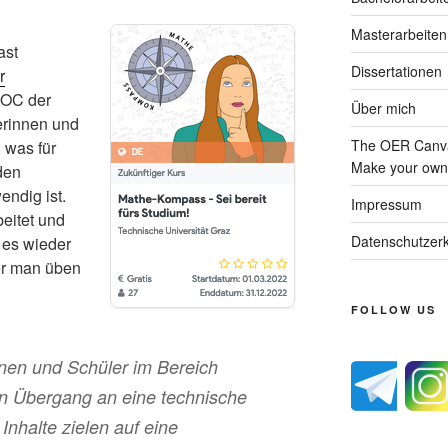
Masterarbeiten
ast
Dissertationen
r
OOC der
Über mich
erinnen und
The OER Canva
 was für
Make your own 
den
endig ist.
Impressum
eitet und
Datenschutzerk
 es wieder
er man üben
FOLLOW US
nen und Schüler im Bereich
en Übergang an eine technische
Inhalte zielen auf eine