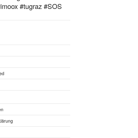
#imoox #tugraz #SOS
ed
en
lärung