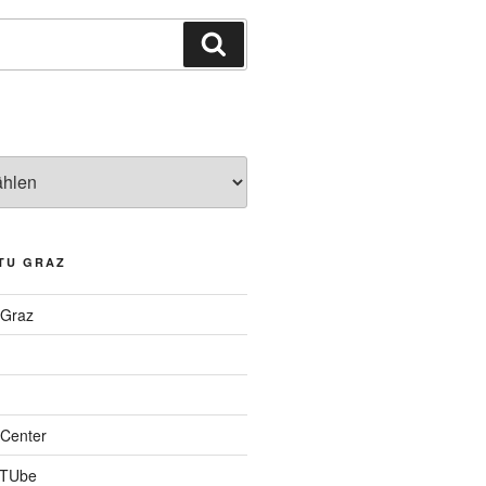
Suchen
TU GRAZ
 Graz
Center
 TUbe