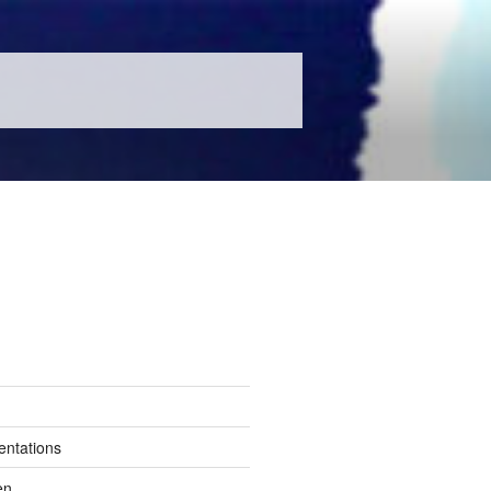
entations
en