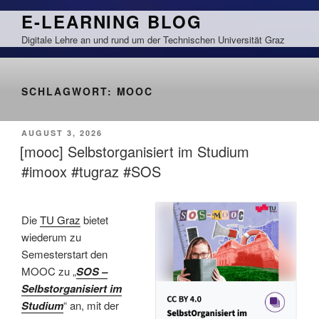
Zum
E-LEARNING BLOG
Inhalt
Digitale Lehre an und rund um der Technischen Universität Graz
springen
SCHLAGWORT:
MOOC
VERÖFFENTLICHT
AUGUST 3, 2026
AM
[mooc] Selbstorganisiert im Studium
#imoox #tugraz #SOS
Die
TU Graz
bietet
wiederum zu
Semesterstart den
MOOC zu „
SOS –
Selbstorganisiert im
Studium
“ an, mit der