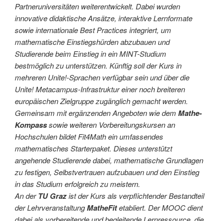
Partneruniversitäten weiterentwickelt. Dabei wurden
innovative didaktische Ansätze, interaktive Lernformate
sowie internationale Best Practices integriert, um
mathematische Einstiegshürden abzubauen und
Studierende beim Einstieg in ein MINT-Studium
bestmöglich zu unterstützen. Künftig soll der Kurs in
mehreren Unite!-Sprachen verfügbar sein und über die
Unite! Metacampus-Infrastruktur einer noch breiteren
europäischen Zielgruppe zugänglich gemacht werden.
Gemeinsam mit ergänzenden Angeboten wie dem
Mathe-
Kompass
sowie weiteren Vorbereitungskursen an
Hochschulen bildet Fit4Math ein umfassendes
mathematisches Starterpaket. Dieses unterstützt
angehende Studierende dabei, mathematische Grundlagen
zu festigen, Selbstvertrauen aufzubauen und den Einstieg
in das Studium erfolgreich zu meistern.
An der
TU Graz
ist der Kurs als verpflichtender Bestandteil
der Lehrveranstaltung
MatheFit
etabliert. Der MOOC dient
dabei als vorbereitende und begleitende Lernressource, die