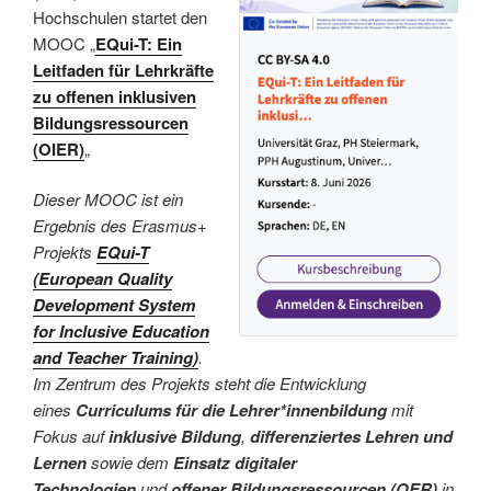
Hochschulen startet den
MOOC „
EQui-T: Ein
Leitfaden für Lehrkräfte
zu offenen inklusiven
Bildungsressourcen
(OIER)
„
Dieser MOOC ist ein
Ergebnis des Erasmus+
Projekts
EQui-T
(European Quality
Development System
for Inclusive Education
and Teacher Training)
.
Im Zentrum des Projekts steht die Entwicklung
eines
Curriculums für die Lehrer*innenbildung
mit
Fokus auf
inklusive Bildung
,
differenziertes Lehren und
Lernen
sowie dem
Einsatz digitaler
Technologien
und
offener Bildungsressourcen (OER)
in