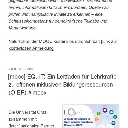
gegenüber Medieninhalten zu entwickeln. Teilnehmende
lernen, Informationen kritisch einzuordnen, Quellen zu
prüfen und manipulative Inhalte zu erkennen – eine
Schlüsselkompetenz für demokratische Teilhabe und
Verantwortung.
Natürlich ist der MOOC kostenslos durchführbar: [
Link zur
kostenlosen Anmeldung
]
VERÖFFENTLICHT
JUNI 8, 2026
AM
[mooc] EQui-T: Ein Leitfaden für Lehrkräfte
zu offenen inklusiven Bildungsressourcen
(OIER) #imoox
Die Universität Graz,
zusammen mit
(inter-)nationalen Partner-