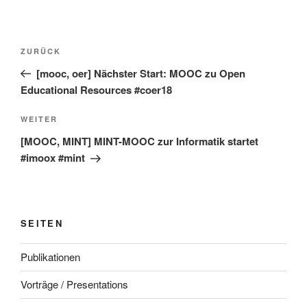
Beitragsnavigation
Vorheriger
ZURÜCK
Beitrag
[mooc, oer] Nächster Start: MOOC zu Open
Educational Resources #coer18
Nächster
WEITER
Beitrag
[MOOC, MINT] MINT-MOOC zur Informatik startet
#imoox #mint
SEITEN
Publikationen
Vorträge / Presentations