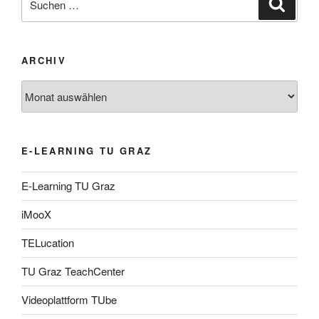
Suche
nach:
ARCHIV
Archiv
E-LEARNING TU GRAZ
E-Learning TU Graz
iMooX
TELucation
TU Graz TeachCenter
Videoplattform TUbe