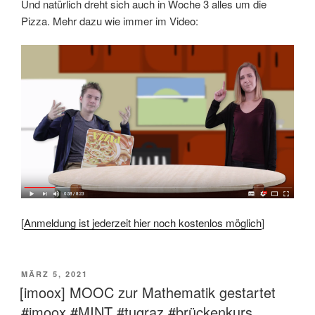
Und natürlich dreht sich auch in Woche 3 alles um die
Pizza. Mehr dazu wie immer im Video:
[
Anmeldung ist jederzeit hier noch kostenlos möglich
]
VERÖFFENTLICHT
MÄRZ 5, 2021
AM
[imoox] MOOC zur Mathematik gestartet
#imoox #MINT #tugraz #brückenkurs