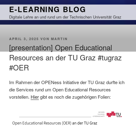
Zum
E-LEARNING BLOG
Inhalt
Digitale Lehre an und rund um der Technischen Universität Graz
springen
VERÖFFENTLICHT
APRIL 3, 2025
VON
MARTIN
AM
[presentation] Open Educational
Resources an der TU Graz #tugraz
#OER
Im Rahmen der OPENess Initiative der TU Graz durfte ich
die Services rund um Open Educational Resources
vorstellen.
Hier
gibt es noch die zugehörigen Folien: