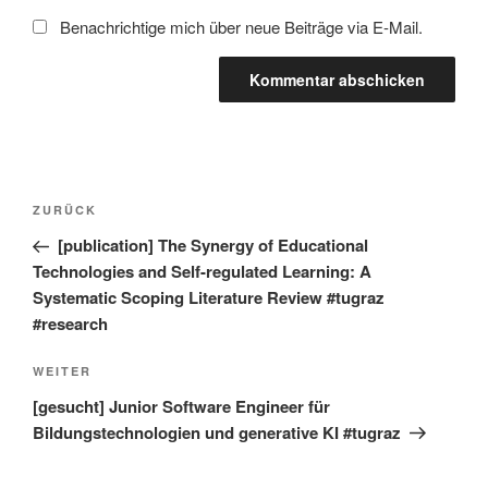
Benachrichtige mich über neue Beiträge via E-Mail.
Beitragsnavigation
Vorheriger
ZURÜCK
Beitrag
[publication] The Synergy of Educational
Technologies and Self-regulated Learning: A
Systematic Scoping Literature Review #tugraz
#research
Nächster
WEITER
Beitrag
[gesucht] Junior Software Engineer für
Bildungstechnologien und generative KI #tugraz