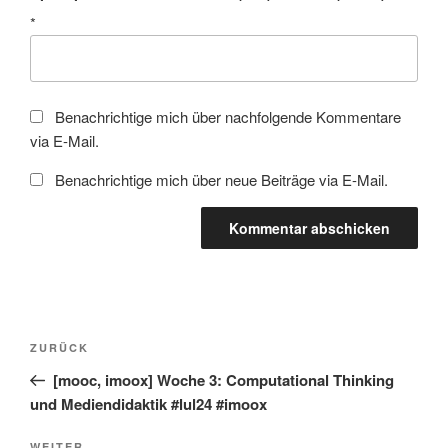
*
Benachrichtige mich über nachfolgende Kommentare
via E-Mail.
Benachrichtige mich über neue Beiträge via E-Mail.
Beitragsnavigation
Vorheriger
ZURÜCK
Beitrag
[mooc, imoox] Woche 3: Computational Thinking
und Mediendidaktik #lul24 #imoox
WEITER