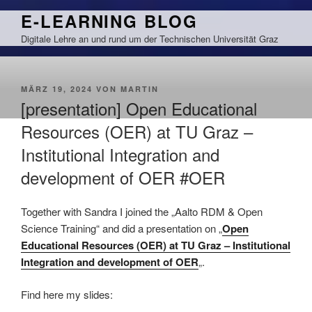
Zum
E-LEARNING BLOG
Inhalt
Digitale Lehre an und rund um der Technischen Universität Graz
springen
VERÖFFENTLICHT
MÄRZ 19, 2024
VON
MARTIN
AM
[presentation] Open Educational
Resources (OER) at TU Graz –
Institutional Integration and
development of OER #OER
Together with Sandra I joined the „Aalto RDM & Open
Science Training“ and did a presentation on „
Open
Educational Resources (OER) at TU Graz – Institutional
Integration and development of OER
„.
Find here my slides: