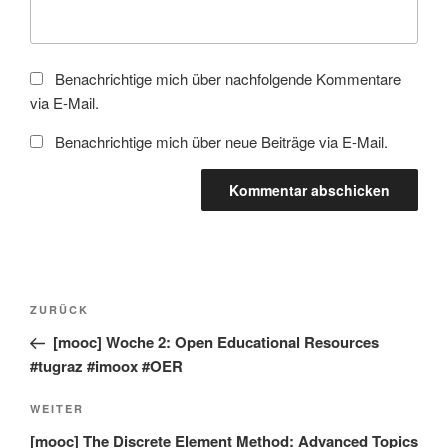
Benachrichtige mich über nachfolgende Kommentare
via E-Mail.
Benachrichtige mich über neue Beiträge via E-Mail.
Beitragsnavigation
Vorheriger
ZURÜCK
Beitrag
[mooc] Woche 2: Open Educational Resources
#tugraz #imoox #OER
Nächster
WEITER
Beitrag
[mooc] The Discrete Element Method: Advanced Topics