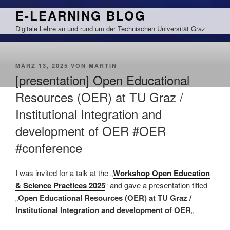
Zum
E-LEARNING BLOG
Inhalt
Digitale Lehre an und rund um der Technischen Universität Graz
springen
VERÖFFENTLICHT
MÄRZ 13, 2025
VON
MARTIN
AM
[presentation] Open Educational
Resources (OER) at TU Graz /
Institutional Integration and
development of OER #OER
#conference
I was invited for a talk at the „
Workshop Open Education
& Science Practices 2025
“ and gave a presentation titled
„
Open Educational Resources (OER) at TU Graz /
Institutional Integration and development of OER
„