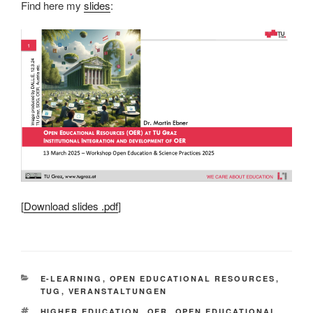
Find here my
slides
:
[
Download slides .pdf
]
KATEGORIEN
E-LEARNING
,
OPEN EDUCATIONAL RESOURCES
,
TUG
,
VERANSTALTUNGEN
SCHLAGWÖRTER
HIGHER EDUCATION
,
OER
,
OPEN EDUCATIONAL