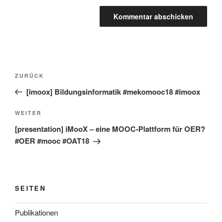
Beitragsnavigation
Vorheriger
ZURÜCK
Beitrag
[imoox] Bildungsinformatik #mekomooc18 #imoox
Nächster
WEITER
Beitrag
[presentation] iMooX – eine MOOC-Plattform für OER?
#OER #mooc #OAT18
SEITEN
Publikationen