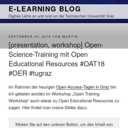
Zum
E-LEARNING BLOG
Inhalt
Digitale Lehre an und rund um der Technischen Universität Graz
springen
VERÖFFENTLICHT
SEPTEMBER 25, 2018
VON
MARTIN
AM
[presentation, workshop] Open-
Science-Training mit Open
Educational Resources #OAT18
#OER #tugraz
Im Rahmen der heurigen
Open-Access-Tagen in Graz
bin
ich gebeten worden im Workshop „Open Training
Workshop“ auch etwas zu Open Educational Resources zu
sagen. Hier findet man meine Slides dazu:
Klicken Sie auf den unteren Button, um den Inhalt von