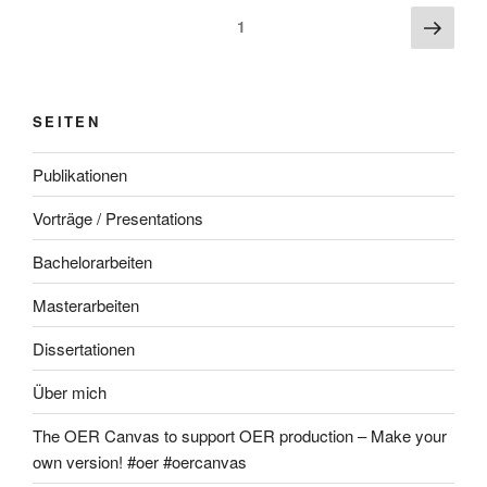
Beitragsnavigation
Näch
Seite
1
Seite
SEITEN
Publikationen
Vorträge / Presentations
Bachelorarbeiten
Masterarbeiten
Dissertationen
Über mich
The OER Canvas to support OER production – Make your
own version! #oer #oercanvas