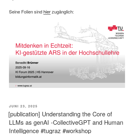
Seine Folien sind
hier
zugänglich:
VERÖFFENTLICHT
JUNI 23, 2025
AM
[publication] Understanding the Core of
LLMs as genAI -CollectiveGPT and Human
Intelligence #tugraz #workshop