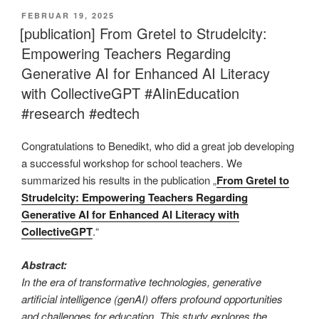
VERÖFFENTLICHT
FEBRUAR 19, 2025
AM
[publication] From Gretel to Strudelcity:
Empowering Teachers Regarding
Generative AI for Enhanced AI Literacy
with CollectiveGPT #AIinEducation
#research #edtech
Congratulations to Benedikt, who did a great job developing
a successful workshop for school teachers. We
summarized his results in the publication „
From Gretel to
Strudelcity: Empowering Teachers Regarding
Generative AI for Enhanced AI Literacy with
CollectiveGPT
.“
Abstract:
In the era of transformative technologies, generative
artificial intelligence (genAI) offers profound opportunities
and challenges for education. This study explores the