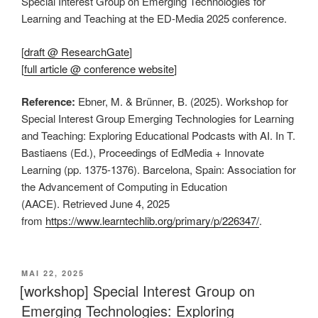
Special Interest Group on Emerging Technologies for
Learning and Teaching at the ED-Media 2025 conference.
[
draft @ ResearchGate
]
[
full article @ conference website
]
Reference:
Ebner, M. & Brünner, B. (2025). Workshop for
Special Interest Group Emerging Technologies for Learning
and Teaching: Exploring Educational Podcasts with AI. In T.
Bastiaens (Ed.), Proceedings of EdMedia + Innovate
Learning (pp. 1375-1376). Barcelona, Spain: Association for
the Advancement of Computing in Education
(AACE). Retrieved June 4, 2025
from
https://www.learntechlib.org/primary/p/226347/
.
VERÖFFENTLICHT
MAI 22, 2025
AM
[workshop] Special Interest Group on
Emerging Technologies: Exploring