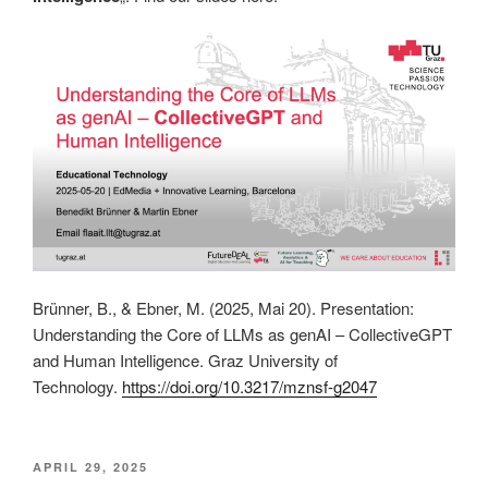
Brünner, B., & Ebner, M. (2025, Mai 20). Presentation:
Understanding the Core of LLMs as genAI – CollectiveGPT
and Human Intelligence. Graz University of
Technology.
https://doi.org/10.3217/mznsf-g2047
VERÖFFENTLICHT
APRIL 29, 2025
AM