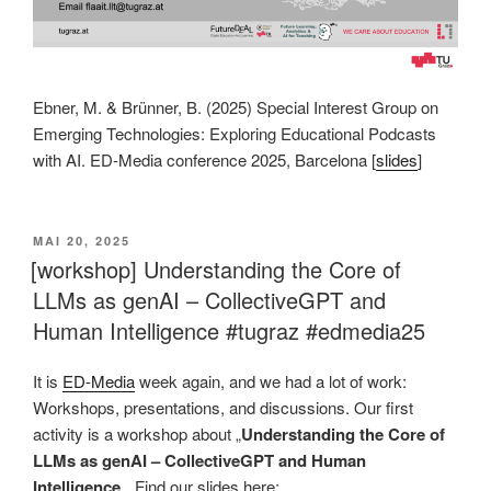
Ebner, M. & Brünner, B. (2025) Special Interest Group on
Emerging Technologies: Exploring Educational Podcasts
with AI. ED-Media conference 2025, Barcelona [
slides
]
VERÖFFENTLICHT
MAI 20, 2025
AM
[workshop] Understanding the Core of
LLMs as genAI – CollectiveGPT and
Human Intelligence #tugraz #edmedia25
It is
ED-Media
week again, and we had a lot of work:
Workshops, presentations, and discussions. Our first
activity is a workshop about „
Understanding the Core of
LLMs as genAI – CollectiveGPT and Human
Intelligence
„. Find our slides here: