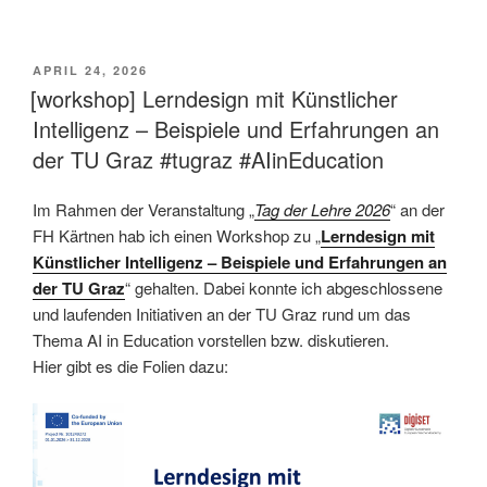
This is an impactful contributions, methodological rigor, and exceptional novelty in the research field of AI in education.
VERÖFFENTLICHT
APRIL 24, 2026
AM
[workshop] Lerndesign mit Künstlicher
Intelligenz – Beispiele und Erfahrungen an
der TU Graz #tugraz #AIinEducation
Im Rahmen der Veranstaltung „
Tag der Lehre 2026
“ an der
FH Kärtnen hab ich einen Workshop zu „
Lerndesign mit
Künstlicher Intelligenz – Beispiele und Erfahrungen an
der TU Graz
“ gehalten. Dabei konnte ich abgeschlossene
und laufenden Initiativen an der TU Graz rund um das
Thema AI in Education vorstellen bzw. diskutieren.
Hier gibt es die Folien dazu: