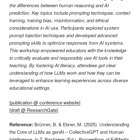
the differences between human reasoning and AI
prediction. Key topics include prompting techniques, context
framing, training bias, misinformation, and ethical
considerations in AI use. Participants explored system
prompt injection techniques and developed advanced
prompting skills to optimize responses from AI systems.
This workshop empowered educators with the knowledge
to critically evaluate and responsibly use AI tools in their
teaching. By fostering AI literacy, attendees got clear
understanding of how LLMs work and how they can be
leveraged to enhance learning experiences across diverse
educational settings.
[
publication @ conference website
]
[
draft @ ResearchGate
]
Reference:
Brünner, B. & Ebner, M. (2025). Understanding
the Core of LLMs as genAI – CollectiveGPT and Human
Intelligence. In T. Bastiaens (Ed.), Proceedings of EdMedia