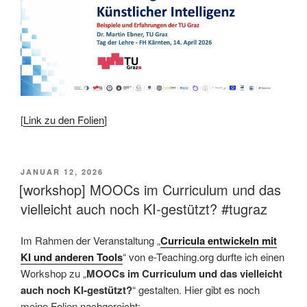
[
Link zu den Folien
]
This is an impactful contributions, methodological rigor, and exceptional novelty in the research field of AI in education.
VERÖFFENTLICHT
JANUAR 12, 2026
AM
[workshop] MOOCs im Curriculum und das
vielleicht auch noch KI-gestützt? #tugraz
Im Rahmen der Veranstaltung „
Curricula entwickeln mit
KI und anderen Tools
“ von e-Teaching.org durfte ich einen
Workshop zu „
MOOCs im Curriculum und das vielleicht
auch noch KI-gestützt?
“ gestalten. Hier gibt es noch
meine Folien nachgereicht: