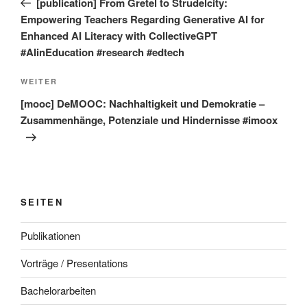
[publication] From Gretel to Strudelcity:
Empowering Teachers Regarding Generative AI for
Enhanced AI Literacy with CollectiveGPT
#AIinEducation #research #edtech
Nächster
WEITER
Beitrag
[mooc] DeMOOC: Nachhaltigkeit und Demokratie –
Zusammenhänge, Potenziale und Hindernisse #imoox
SEITEN
Publikationen
Vorträge / Presentations
Bachelorarbeiten