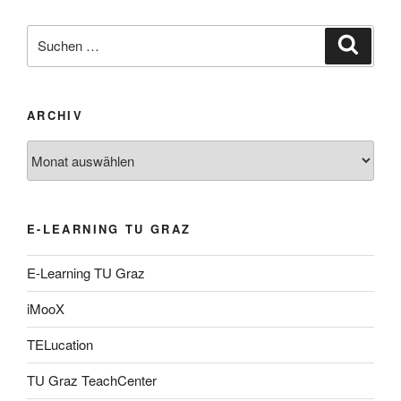
Suche
Suche
nach:
ARCHIV
Archiv
E-LEARNING TU GRAZ
E-Learning TU Graz
iMooX
TELucation
TU Graz TeachCenter