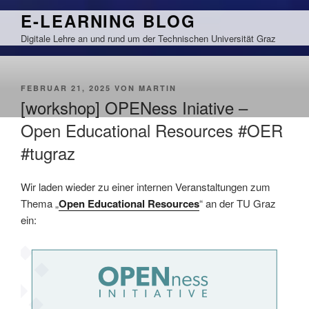
Zum
E-LEARNING BLOG
Inhalt
Digitale Lehre an und rund um der Technischen Universität Graz
springen
VERÖFFENTLICHT
FEBRUAR 21, 2025
VON
MARTIN
AM
[workshop] OPENess Iniative –
Open Educational Resources #OER
#tugraz
Wir laden wieder zu einer internen Veranstaltungen zum
Thema „
Open Educational Resources
“ an der TU Graz
ein: