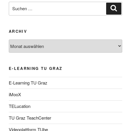
Suche
Suche
nach:
ARCHIV
Archiv
E-LEARNING TU GRAZ
E-Learning TU Graz
iMooX
TELucation
TU Graz TeachCenter
Videoplattform TUbe