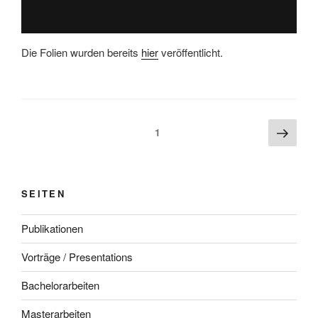
Die Folien wurden bereits
hier
veröffentlicht.
Beitragsnavigation
Näch
Seite
1
Seite
SEITEN
Publikationen
Vorträge / Presentations
Bachelorarbeiten
Masterarbeiten