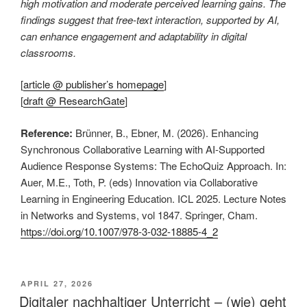
high motivation and moderate perceived learning gains. The
findings suggest that free-text interaction, supported by AI,
can enhance engagement and adaptability in digital
classrooms.
[
article @ publisher’s homepage
]
[
draft @ ResearchGate
]
Reference:
Brünner, B., Ebner, M. (2026). Enhancing
Synchronous Collaborative Learning with AI-Supported
Audience Response Systems: The EchoQuiz Approach. In:
Auer, M.E., Toth, P. (eds) Innovation via Collaborative
Learning in Engineering Education. ICL 2025. Lecture Notes
in Networks and Systems, vol 1847. Springer, Cham.
https://doi.org/10.1007/978-3-032-18885-4_2
This is an impactful contributions, methodological rigor, and exceptional novelty in the research field of AI in education.
VERÖFFENTLICHT
APRIL 27, 2026
AM
Digitaler nachhaltiger Unterricht – (wie) geht