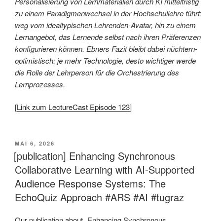
Personalisierung von Lernmaterialien durch KI mittelfristig
zu einem Paradigmenwechsel in der Hochschullehre führt:
weg vom idealtypischen Lehrenden-Avatar, hin zu einem
Lernangebot, das Lernende selbst nach ihren Präferenzen
konfigurieren können. Ebners Fazit bleibt dabei nüchtern-
optimistisch: je mehr Technologie, desto wichtiger werde
die Rolle der Lehrperson für die Orchestrierung des
Lernprozesses.
[
Link zum LectureCast Episode 123
]
VERÖFFENTLICHT
MAI 6, 2026
AM
[publication] Enhancing Synchronous
Collaborative Learning with AI-Supported
Audience Response Systems: The
EchoQuiz Approach #ARS #AI #tugraz
Our publication about „Enhancing Synchronous