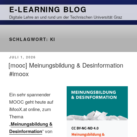
Zum
E-LEARNING BLOG
Inhalt
Digitale Lehre an und rund um der Technischen Universität Graz
springen
SCHLAGWORT:
KI
VERÖFFENTLICHT
JULI 1, 2026
AM
[mooc] Meinungsbildung & Desinformation
#imoox
Ein sehr spannender
MOOC geht heute auf
iMooX.at online, zum
Thema
„
Meinungsbildung &
Desinformation
“ von