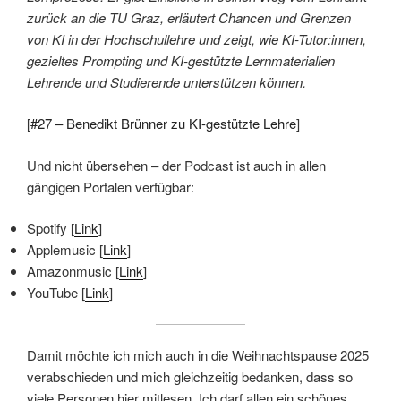
zurück an die TU Graz, erläutert Chancen und Grenzen
von KI in der Hochschullehre und zeigt, wie KI-Tutor:innen,
gezieltes Prompting und KI-gestützte Lernmaterialien
Lehrende und Studierende unterstützen können.
[
#27 – Benedikt Brünner zu KI-gestützte Lehre
]
Und nicht übersehen – der Podcast ist auch in allen
gängigen Portalen verfügbar:
Spotify [
Link
]
Applemusic [
Link
]
Amazonmusic [
Link
]
YouTube [
Link
]
Damit möchte ich mich auch in die Weihnachtspause 2025
verabschieden und mich gleichzeitig bedanken, dass so
viele Personen hier mitlesen. Ich darf allen ein schönes