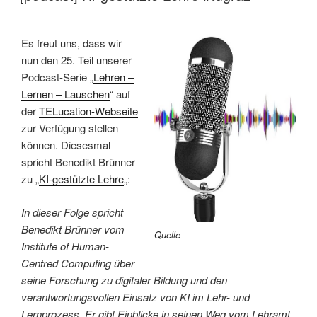
Es freut uns, dass wir
nun den 25. Teil unserer
Podcast-Serie „
Lehren –
Lernen – Lauschen
“ auf
der
TELucation-Webseite
zur Verfügung stellen
können. Diesesmal
spricht Benedikt Brünner
zu „
KI-gestützte Lehre
„:
In dieser Folge spricht
Benedikt Brünner vom
Quelle
Institute of Human-
Centred Computing über
seine Forschung zu digitaler Bildung und den
verantwortungsvollen Einsatz von KI im Lehr- und
Lernprozess. Er gibt Einblicke in seinen Weg vom Lehramt