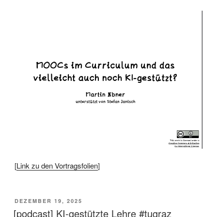
[
Link zu den Vortragsfolien
]
VERÖFFENTLICHT
DEZEMBER 19, 2025
AM
[podcast] KI-gestützte Lehre #tugraz