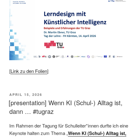
[
Link zu den Folien
]
This is an impactful contributions, methodological rigor, and exceptional novelty in the research field of AI in education.
VERÖFFENTLICHT
APRIL 15, 2026
AM
[presentation] Wenn KI (Schul-) Alltag ist,
dann … #tugraz
Im Rahmen der Tagung für Schulleiter*innen durfte ich eine
Keynote halten zum Thema „
Wenn KI (Schul-) Alltag ist,