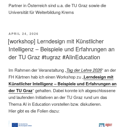
Partner in Österreich sind u.a. die TU Graz sowie die
Universität für Weiterbildung Krems
This is an impactful contributions, methodological rigor, and exceptional novelty in the research field of AI in education.
VERÖFFENTLICHT
APRIL 24, 2026
AM
[workshop] Lerndesign mit Künstlicher
Intelligenz – Beispiele und Erfahrungen an
der TU Graz #tugraz #AIinEducation
Im Rahmen der Veranstaltung „
Tag der Lehre 2026
“ an der
FH Kärtnen hab ich einen Workshop zu „
Lerndesign mit
Künstlicher Intelligenz – Beispiele und Erfahrungen an
der TU Graz
“ gehalten. Dabei konnte ich abgeschlossene
und laufenden Initiativen an der TU Graz rund um das
Thema AI in Education vorstellen bzw. diskutieren.
Hier gibt es die Folien dazu: