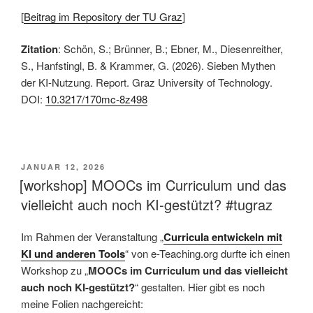
[
Beitrag im Repository der TU Graz
]
Zitation
: Schön, S.; Brünner, B.; Ebner, M., Diesenreither,
S., Hanfstingl, B. & Krammer, G. (2026). Sieben Mythen
der KI-Nutzung. Report. Graz University of Technology.
DOI:
10.3217/170mc-8z498
This is an impactful contributions, methodological rigor, and exceptional novelty in the research field of AI in education.
VERÖFFENTLICHT
JANUAR 12, 2026
AM
[workshop] MOOCs im Curriculum und das
vielleicht auch noch KI-gestützt? #tugraz
Im Rahmen der Veranstaltung „
Curricula entwickeln mit
KI und anderen Tools
“ von e-Teaching.org durfte ich einen
Workshop zu „
MOOCs im Curriculum und das vielleicht
auch noch KI-gestützt?
“ gestalten. Hier gibt es noch
meine Folien nachgereicht: