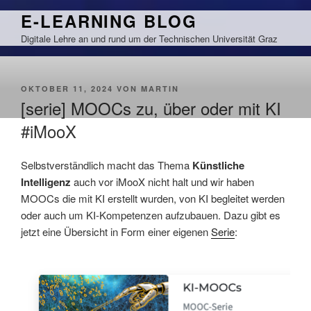
Zum
E-LEARNING BLOG
Inhalt
Digitale Lehre an und rund um der Technischen Universität Graz
springen
VERÖFFENTLICHT
OKTOBER 11, 2024
VON
MARTIN
AM
[serie] MOOCs zu, über oder mit KI
#iMooX
Selbstverständlich macht das Thema
Künstliche
Intelligenz
auch vor iMooX nicht halt und wir haben
MOOCs die mit KI erstellt wurden, von KI begleitet werden
oder auch um KI-Kompetenzen aufzubauen. Dazu gibt es
jetzt eine Übersicht in Form einer eigenen
Serie
: