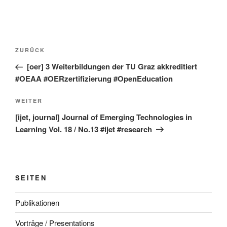
Beitragsnavigation
Vorheriger
ZURÜCK
Beitrag
[oer] 3 Weiterbildungen der TU Graz akkreditiert
#OEAA #OERzertifizierung #OpenEducation
Nächster
WEITER
Beitrag
[ijet, journal] Journal of Emerging Technologies in
Learning Vol. 18 / No.13 #ijet #research
SEITEN
Publikationen
Vorträge / Presentations