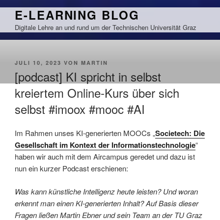
Zum
E-LEARNING BLOG
Inhalt
Digitale Lehre an und rund um der Technischen Universität Graz
springen
VERÖFFENTLICHT
JULI 10, 2023
VON
MARTIN
AM
[podcast] KI spricht in selbst
kreiertem Online-Kurs über sich
selbst #imoox #mooc #AI
Im Rahmen unses KI-generierten MOOCs „
Societech: Die
Gesellschaft im Kontext der Informationstechnologie
“
haben wir auch mit dem Aircampus geredet und dazu ist
nun ein kurzer Podcast erschienen:
Was kann künstliche Intelligenz heute leisten? Und woran
erkennt man einen KI-generierten Inhalt? Auf Basis dieser
Fragen ließen Martin Ebner und sein Team an der TU Graz