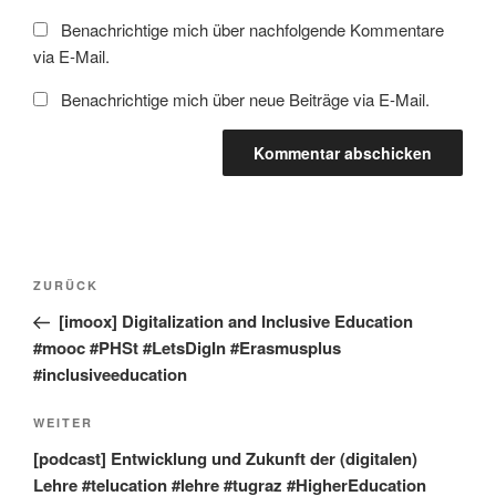
Benachrichtige mich über nachfolgende Kommentare
via E-Mail.
Benachrichtige mich über neue Beiträge via E-Mail.
Beitragsnavigation
Vorheriger
ZURÜCK
Beitrag
[imoox] Digitalization and Inclusive Education
#mooc #PHSt #LetsDigIn #Erasmusplus
#inclusiveeducation
Nächster
WEITER
Beitrag
[podcast] Entwicklung und Zukunft der (digitalen)
Lehre #telucation #lehre #tugraz #HigherEducation