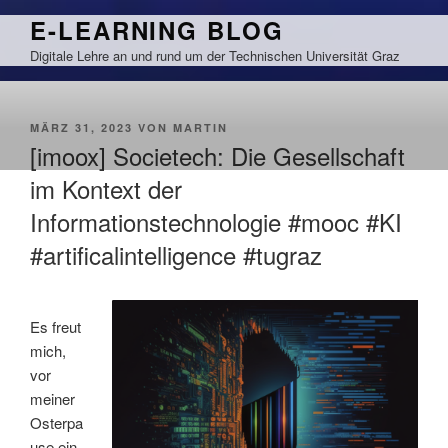
Zum
E-LEARNING BLOG
Inhalt
Digitale Lehre an und rund um der Technischen Universität Graz
springen
VERÖFFENTLICHT
MÄRZ 31, 2023
VON
MARTIN
AM
[imoox] Societech: Die Gesellschaft
im Kontext der
Informationstechnologie #mooc #KI
#artificalintelligence #tugraz
Es freut
mich,
vor
meiner
Osterpa
use ein