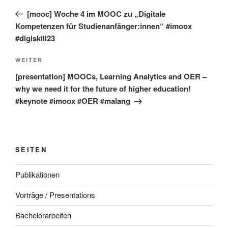
Beitrag
[mooc] Woche 4 im MOOC zu „Digitale
Kompetenzen für Studienanfänger:innen“ #imoox
#digiskill23
Nächster
WEITER
Beitrag
[presentation] MOOCs, Learning Analytics and OER –
why we need it for the future of higher education!
#keynote #imoox #OER #malang
SEITEN
Publikationen
Vorträge / Presentations
Bachelorarbeiten