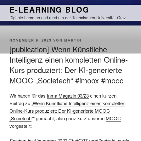
Zum
E-LEARNING BLOG
Inhalt
Digitale Lehre an und rund um der Technischen Universität Graz
springen
VERÖFFENTLICHT
NOVEMBER 9, 2023
VON
MARTIN
AM
[publication] Wenn Künstliche
Intelligenz einen kompletten Online-
Kurs produziert: Der KI-generierte
MOOC „Societech“ #imoox #mooc
Wir haben für das
fnma Magazin 03/23
einen kurzen
Beitrag zu „
Wenn Künstliche Intelligenz einen kompletten
Online-Kurs produziert: Der KI-generierte MOOC
„Societech
““ gemacht, also ganz kurz unseren
MOOC
vorgestellt:
Seitdem im November 2022 ChatGPT veröffentlicht wurde,