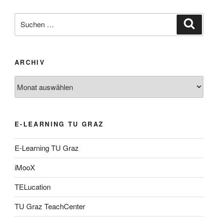
Suche
Suche
nach:
ARCHIV
Archiv
E-LEARNING TU GRAZ
E-Learning TU Graz
iMooX
TELucation
TU Graz TeachCenter