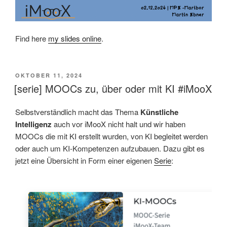
Find here
my slides online
.
VERÖFFENTLICHT
OKTOBER 11, 2024
AM
[serie] MOOCs zu, über oder mit KI #iMooX
Selbstverständlich macht das Thema
Künstliche
Intelligenz
auch vor iMooX nicht halt und wir haben
MOOCs die mit KI erstellt wurden, von KI begleitet werden
oder auch um KI-Kompetenzen aufzubauen. Dazu gibt es
jetzt eine Übersicht in Form einer eigenen
Serie
: