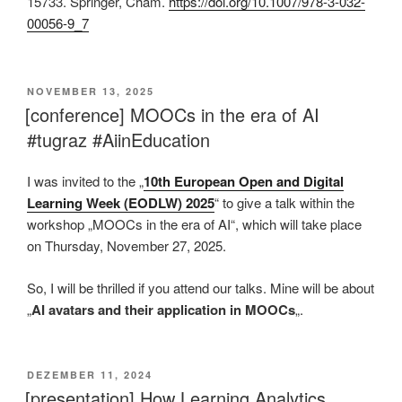
15733. Springer, Cham.
https://doi.org/10.1007/978-3-032-
00056-9_7
This is an impactful contributions, methodological rigor, and exceptional novelty in the research field of MOOCS and secondary education.
VERÖFFENTLICHT
NOVEMBER 13, 2025
AM
[conference] MOOCs in the era of AI
#tugraz #AiinEducation
I
was invited to the „
10th European Open and Digital
Learning Week (EODLW) 2025
“ to give a talk within the
workshop „MOOCs in the era of AI“, which will take place
on Thursday, November 27, 2025.
So, I will be thrilled if you attend our talks. Mine will be about
„
AI avatars and their application in MOOCs
„.
VERÖFFENTLICHT
DEZEMBER 11, 2024
AM
[presentation] How Learning Analytics,