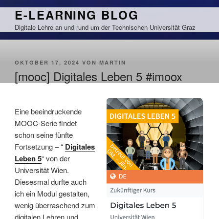
Zum
E-LEARNING BLOG
Inhalt
Digitale Lehre an und rund um der Technischen Universität Graz
springen
VERÖFFENTLICHT
OKTOBER 17, 2024
VON
MARTIN
AM
[mooc] Digitales Leben 5 #imoox
Eine beeindruckende
MOOC-Serie findet
schon seine fünfte
Fortsetzung – “
Digitales
Leben 5
“ von der
Universität Wien.
Diesesmal durfte auch
ich ein Modul gestalten,
wenig überraschend zum
digitalen Lehren und