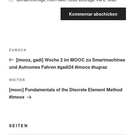
Beitragsnavigation
Vorheriger
ZURÜCK
Beitrag
[imoox, gadi] Woche 2 im MOOC zu Smartmachines
und Autnomes Fahren #gadi24 #imoox #tugraz
Nächster
WEITER
Beitrag
[mooc] Fundamentals of the Discrete Element Method
#imoox
SEITEN