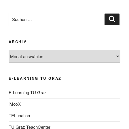
Suche
Suche
nach:
ARCHIV
Archiv
E-LEARNING TU GRAZ
E-Learning TU Graz
iMooX
TELucation
TU Graz TeachCenter