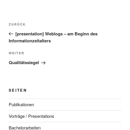
Beitragsnavigation
Vorheriger
ZURÜCK
Beitrag
[presentation] Weblogs – am Beginn des
Informationzeitalters
Nächster
WEITER
Beitrag
Qualitätssiegel
SEITEN
Publikationen
Vorträge / Presentations
Bachelorarbeiten