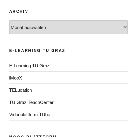
ARCHIV
Archiv
E-LEARNING TU GRAZ
E-Learning TU Graz
iMooX
TELucation
TU Graz TeachCenter
Videoplattform TUbe
MOOC PLATTFORM