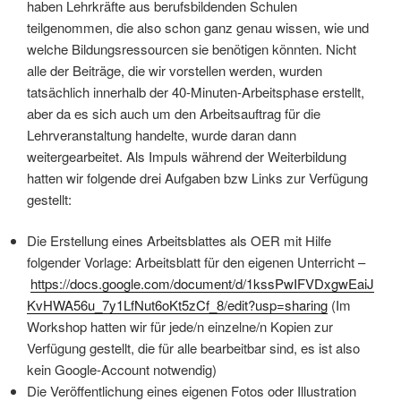
haben Lehrkräfte aus berufsbildenden Schulen
teilgenommen, die also schon ganz genau wissen, wie und
welche Bildungsressourcen sie benötigen könnten. Nicht
alle der Beiträge, die wir vorstellen werden, wurden
tatsächlich innerhalb der 40-Minuten-Arbeitsphase erstellt,
aber da es sich auch um den Arbeitsauftrag für die
Lehrveranstaltung handelte, wurde daran dann
weitergearbeitet. Als Impuls während der Weiterbildung
hatten wir folgende drei Aufgaben bzw Links zur Verfügung
gestellt:
Die Erstellung eines Arbeitsblattes als OER mit Hilfe
folgender Vorlage: Arbeitsblatt für den eigenen Unterricht –
https://docs.google.com/document/d/1kssPwIFVDxgwEaiJ
KvHWA56u_7y1LfNut6oKt5zCf_8/edit?usp=sharing
(Im
Workshop hatten wir für jede/n einzelne/n Kopien zur
Verfügung gestellt, die für alle bearbeitbar sind, es ist also
kein Google-Account notwendig)
Die Veröffentlichung eines eigenen Fotos oder Illustration