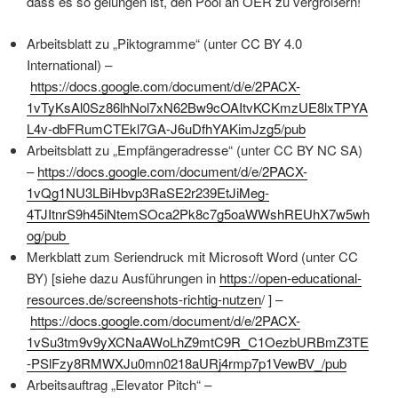
dass es so gelungen ist, den Pool an OER zu vergrößern!
Arbeitsblatt zu „Piktogramme“ (unter CC BY 4.0
International) –
https://docs.google.com/document/d/e/2PACX-
1vTyKsAl0Sz86lhNol7xN62Bw9cOAItvKCKmzUE8lxTPYA
L4v-dbFRumCTEkl7GA-J6uDfhYAKimJzg5/pub
Arbeitsblatt zu „Empfängeradresse“ (unter CC BY NC SA)
–
https://docs.google.com/document/d/e/2PACX-
1vQg1NU3LBiHbvp3RaSE2r239EtJiMeg-
4TJItnrS9h45iNtemSOca2Pk8c7g5oaWWshREUhX7w5wh
og/pub
Merkblatt zum Seriendruck mit Microsoft Word (unter CC
BY) [siehe dazu Ausführungen in
https://open-educational-
resources.de/screenshots-richtig-nutzen
/ ] –
https://docs.google.com/document/d/e/2PACX-
1vSu3tm9v9yXCNaAWoLhZ9mtC9R_C1OezbURBmZ3TE
-PSlFzy8RMWXJu0mn0218aURj4rmp7p1VewBV_/pub
Arbeitsauftrag „Elevator Pitch“ –