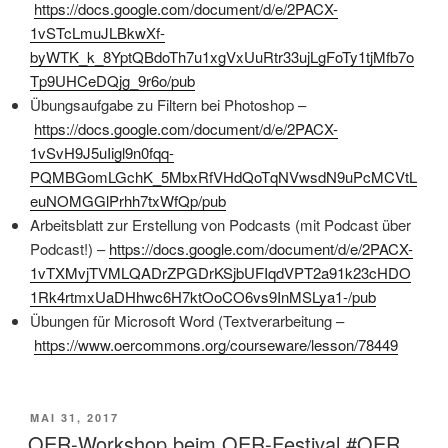
https://docs.google.com/document/d/e/2PACX-
1vSTcLmuJLBkwXf-
byWTK_k_8YptQBdoTh7u1xgVxUuRtr33ujLgFoTy1tjMfb7o
Tp9UHCeDQjg_9r6o/pub
Übungsaufgabe zu Filtern bei Photoshop –
https://docs.google.com/document/d/e/2PACX-
1vSvH9J5uIigl9n0fqq-
PQMBGomLGchK_5MbxRfVHdQoTqNVwsdN9uPcMCVtL
euNOMGGlPrhh7txWfQp/pub
Arbeitsblatt zur Erstellung von Podcasts (mit Podcast über
Podcast!) –
https://docs.google.com/document/d/e/2PACX-
1vTXMvjTVMLQADrZPGDrKSjbUFIqdVPT2a91k23cHDO
1Rk4rtmxUaDHhwc6H7ktOoCO6vs9InMSLya1-/pub
Übungen für Microsoft Word (Textverarbeitung –
https://www.oercommons.org/courseware/lesson/78449
VERÖFFENTLICHT
MAI 31, 2017
AM
OER-Workshop beim OER-Festival #OER