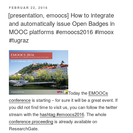
VERÖFFENTLICHT
FEBRUAR 22, 2016
AM
[presentation, emoocs] How to integrate
and automatically issue Open Badges in
MOOC platforms #emoocs2016 #imoox
#tugraz
Today the
EMOOCs
conference
is starting – for sure it will be a great event. If
you did not find time to visit us, you can follow the twitter
stream with the
hashtag #emoocs2016
. The whole
conference proceeding
is already available on
ResearchGate.