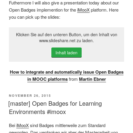
Futhermore I will also give a presentation today about our
Open Badges implemention for the
iMooX
platform. Here
you can pick up the slides:
Klicken Sie auf den unteren Button, um den Inhalt von
www.slideshare.net zu laden.
Inhalt laden
How to integrate and automatically issue Open Badges
in MOOC platforms
from
Martin Ebner
VERÖFFENTLICHT
NOVEMBER 26, 2015
AM
[master] Open Badges for Learning
Environments #imoox
Bei
iMooX
sind Badges mittlerweile zum Standard
geworden. Das verdanken wir aber der Masterarbeit von