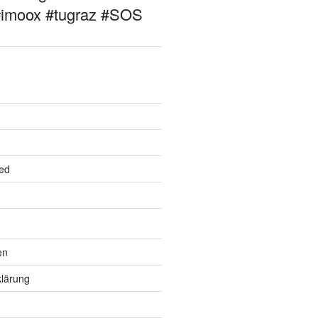
#imoox #tugraz #SOS
ed
en
lärung