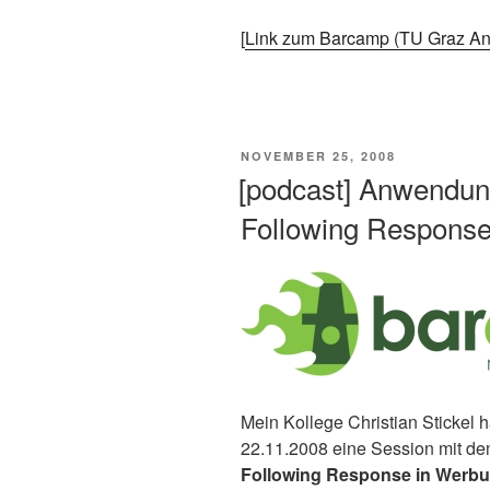
[
Link zum Barcamp (TU Graz An
VERÖFFENTLICHT
NOVEMBER 25, 2008
AM
[podcast] Anwendun
Following Respons
Mein Kollege Christian Stickel
22.11.2008 eine Session mit dem
Following Response in Werb