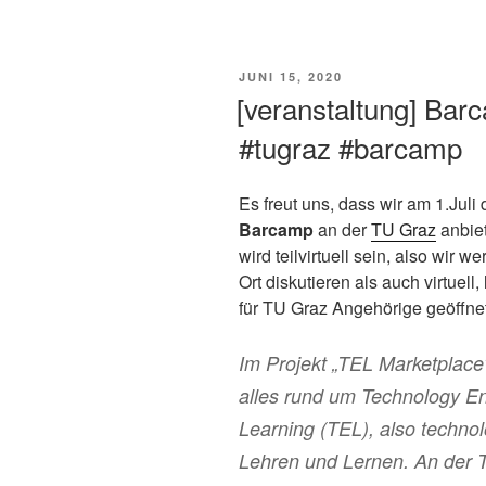
VERÖFFENTLICHT
JUNI 15, 2020
AM
[veranstaltung] Bar
#tugraz #barcamp
Es freut uns, dass wir am 1.Juli
Barcamp
an der
TU Graz
anbie
wird teilvirtuell sein, also wir 
Ort diskutieren als auch virtuell, 
für TU Graz Angehörige geöffnet
Im Projekt „TEL Marketplace“
alles rund um Technology 
Learning (TEL), also technol
Lehren und Lernen. An der 