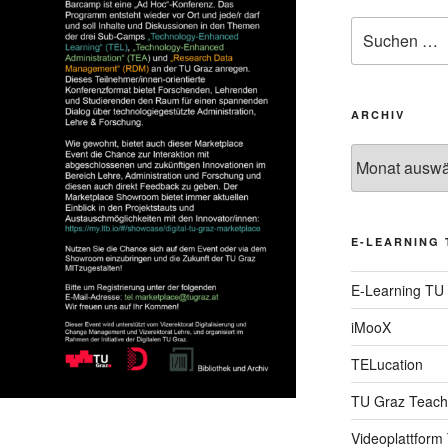
Suche
nach:
ARCHIV
Archiv
E-LEARNING 
E-Learning TU
iMooX
TELucation
TU Graz Teach
Videoplattform