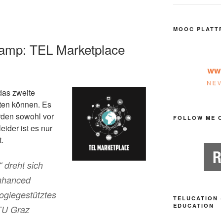
MOOC PLATT
camp: TEL Marketplace
 das zweite
ten können. Es
werden sowohl vor
FOLLOW ME 
leider ist es nur
.
 dreht sich
Enhanced
ogiegestütztes
TELUCATION 
EDUCATION
TU Graz