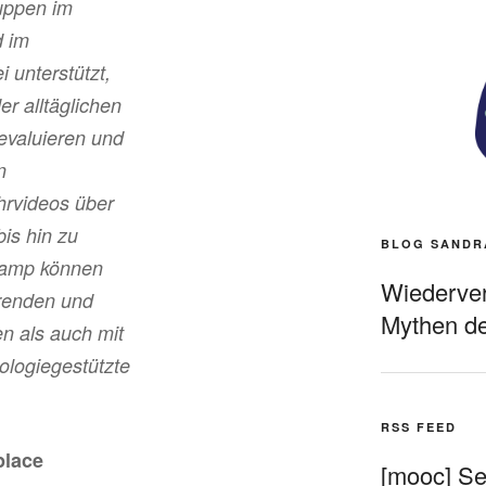
uppen im
d im
unterstützt,
er alltäglichen
evaluieren und
n
hrvideos über
is hin zu
BLOG SANDR
rcamp können
Wiederverö
hrenden und
Mythen de
n als auch mit
ologiegestützte
RSS FEED
place
[mooc] Sel