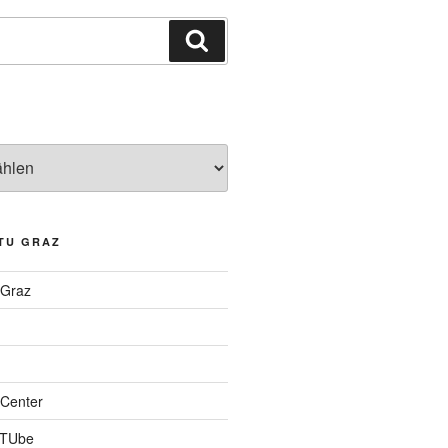
Suchen
TU GRAZ
 Graz
Center
 TUbe