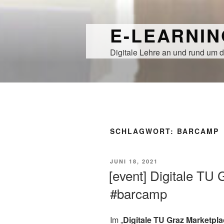
Zum
Inhalt
E-LEARNI
springen
Digitale Lehre an und rund um d
SCHLAGWORT:
BARCAMP
VERÖFFENTLICHT
JUNI 18, 2021
AM
[event] Digitale TU
#barcamp
Im „
Digitale TU Graz Marketpl