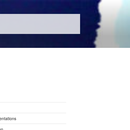
entations
en