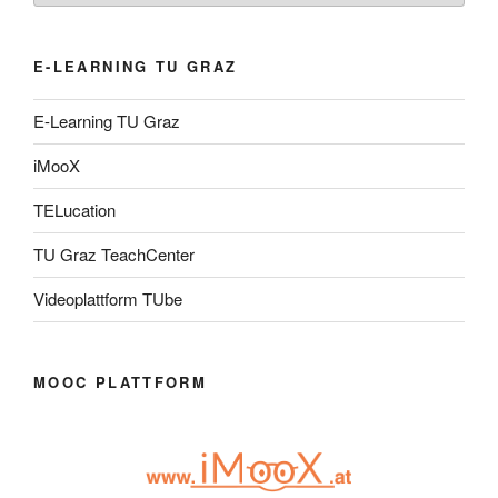
E-LEARNING TU GRAZ
E-Learning TU Graz
iMooX
TELucation
TU Graz TeachCenter
Videoplattform TUbe
MOOC PLATTFORM