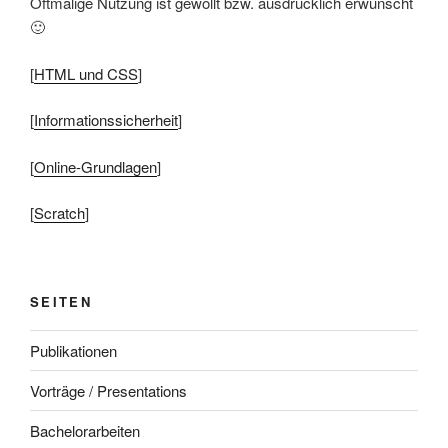
Oftmalige Nutzung ist gewollt bzw. ausdrücklich erwünscht
🙂
[
HTML und CSS
]
[
Informationssicherheit
]
[
Online-Grundlagen
]
[
Scratch
]
SEITEN
Publikationen
Vorträge / Presentations
Bachelorarbeiten