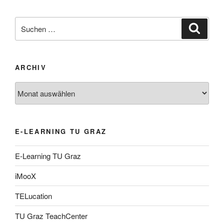
Suche
Suche
nach:
ARCHIV
Archiv
E-LEARNING TU GRAZ
E-Learning TU Graz
iMooX
TELucation
TU Graz TeachCenter