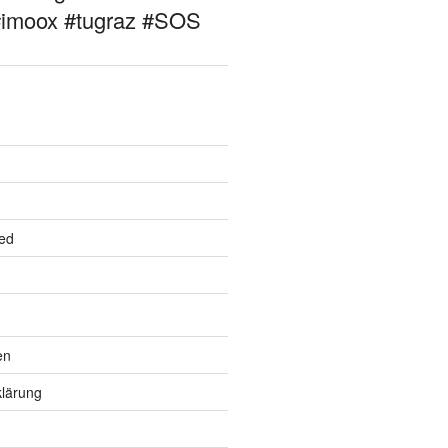
#imoox #tugraz #SOS
ed
en
lärung