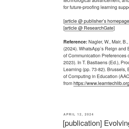
technological advancement, and i
for future-proofing learning supp
[
article @ publisher’s homepag
[
article @ ResearchGate
]
Reference:
Nagler, W., Mair, B.
(2024). WhatsApp’s Reign and E
of Communication Preferences o
2023). In T. Bastiaens (Ed.), P
Learning (pp. 73-82). Brussels,
of Computing in Education (AAC
from
https://www.learntechlib.or
VERÖFFENTLICHT
APRIL 12, 2024
AM
[publication] Evolving