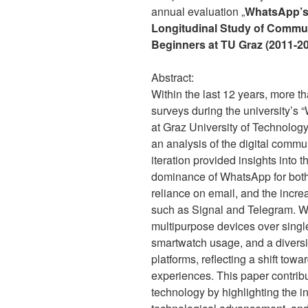
annual evaluation „
WhatsApp’s 
Longitudinal Study of Commun
Beginners at TU Graz (2011-2
Abstract:
Within the last 12 years, more t
surveys during the university’
at Graz University of Technology
an analysis of the digital comm
iteration provided insights into t
dominance of WhatsApp for both 
reliance on email, and the incre
such as Signal and Telegram. We
multipurpose devices over singl
smartwatch usage, and a diversif
platforms, reflecting a shift tow
experiences. This paper contrib
technology by highlighting the i