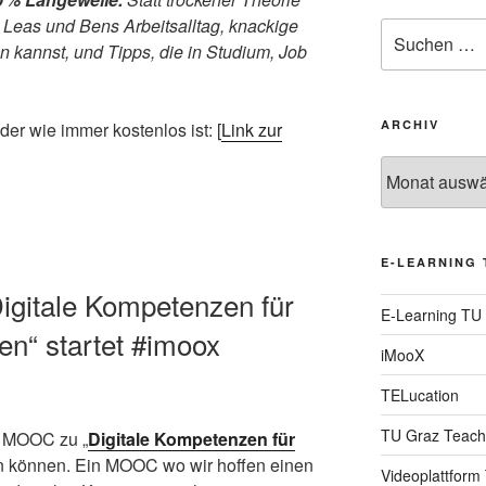
Leas und Bens Arbeitsalltag, knackige
Suche
n kannst, und Tipps, die in Studium, Job
nach:
ARCHIV
er wie immer kostenlos ist: [
Link zur
Archiv
E-LEARNING 
gitale Kompetenzen für
E-Learning TU
en“ startet #imoox
iMooX
TELucation
TU Graz Teach
en MOOC zu „
Digitale Kompetenzen für
en können. Ein MOOC wo wir hoffen einen
Videoplattform