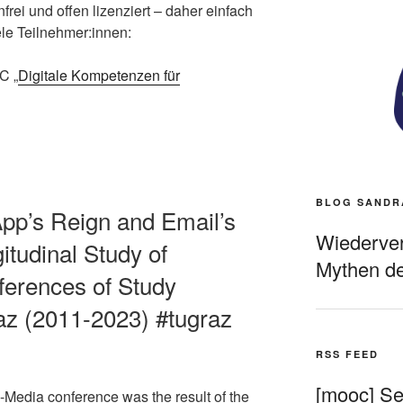
nfrei und offen lizenziert – daher einfach
ele Teilnehmer:innen:
C „
Digitale Kompetenzen für
BLOG SANDR
App’s Reign and Email’s
Wiederverö
itudinal Study of
Mythen de
erences of Study
az (2011-2023) #tugraz
RSS FEED
[mooc] Sel
D-Media conference was the result of the