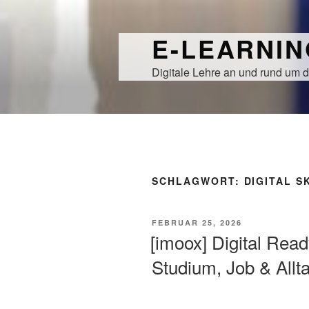
Zum
Inhalt
E-LEARNI
springen
Digitale Lehre an und rund um d
SCHLAGWORT:
DIGITAL S
VERÖFFENTLICHT
FEBRUAR 25, 2026
AM
[imoox] Digital Rea
Studium, Job & Allt