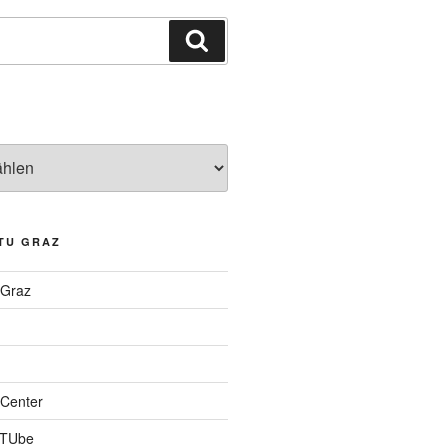
Suchen
TU GRAZ
 Graz
Center
 TUbe