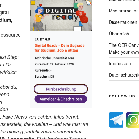
at
Masterarbeiten
gital
dium,
Dissertationen
Über mich
nressource
The OER Canva
Make your own 
ext Step“
Impressum
s für
 wirklich
Datenschutzerk
ebst du,
wenn
FOLLOW US
er
 den
t, Fake News von echten Infos trennt,
ns erstellt, die knallen – und wie man im
ter hinweg perfekt zusammenarbeitet.
 0 % Langeweile.
Statt trockener Theorie