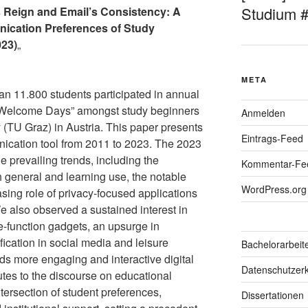
Studium 
Reign and Email’s Consistency: A
ication Preferences of Study
023)
„
META
han 11.800 students participated in annual
s “Welcome Days” amongst study beginners
Anmelden
 (TU Graz) in Austria. This paper presents
Eintrags-Feed
unication tool from 2011 to 2023. The 2023
he prevailing trends, including the
Kommentar-Fe
general and learning use, the notable
WordPress.org
asing role of privacy-focused applications
 also observed a sustained interest in
e-function gadgets, an upsurge in
ication in social media and leisure
Bachelorarbeit
ards more engaging and interactive digital
Datenschutzerk
utes to the discourse on educational
ntersection of student preferences,
Dissertationen