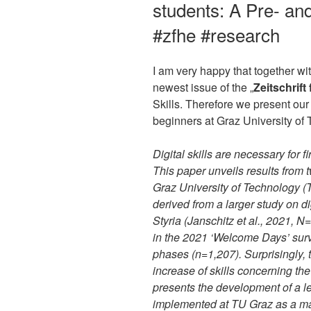
students: A Pre- an
#zfhe #research
I am very happy that together wi
newest issue of the „
Zeitschrif
Skills. Therefore we present our 
beginners at Graz University of
Digital skills are necessary for f
This paper unveils results from 
Graz University of Technology (
derived from a larger study on di
Styria (Janschitz et al., 2021,
in the 2021 ‘Welcome Days’ surv
phases (n=1,207). Surprisingly, 
increase of skills concerning the 
presents the development of a lec
implemented at TU Graz as a m