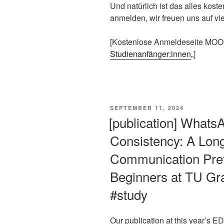
Und natürlich ist das alles koste
anmelden, wir freuen uns auf vi
[Kostenlose Anmeldeseite MOO
Studienanfänger:innen
„]
VERÖFFENTLICHT
SEPTEMBER 11, 2024
AM
[publication] Whats
Consistency: A Long
Communication Pref
Beginners at TU Gr
#study
Our publication at this year’s E