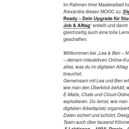
Im Rahmen ihrer Masterarbeit h
Alexandra diesen MOOC zu „
Di
Ready – Dein Upgrade für Stu
Job & Alltag
“ erstellt und damit
gleichzeitig auch eine tolle Ler
geschaffen:
Willkommen bei „Lea & Ben – N
– deinem interaktiven Online‑Kur
alles, was du im digitalen Alltag
brauchst.
Gemeinsam mit Lea und Ben erl
wie man den Überblick behält, 
E‑Mails, Chats und Cloud‑Ordn
explodieren. Du lernst, wie man
digitalen Arbeitsplatz organisier
Daten sichert und schützt, Desig
Team auch über tausend Kilome
5 Lektionen – 100 % Praxis –