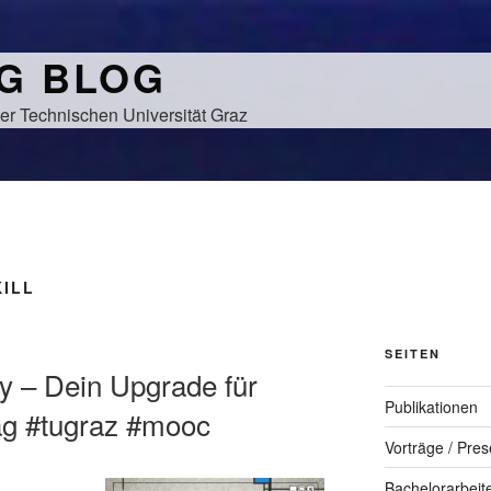
NG BLOG
er Technischen Universität Graz
KILL
SEITEN
dy – Dein Upgrade für
Publikationen
ag #tugraz #mooc
Vorträge / Pres
Bachelorarbeit