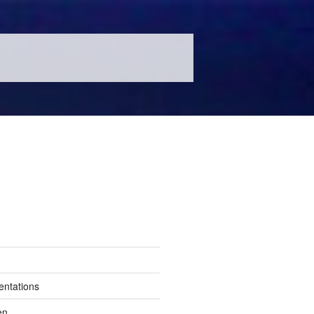
entations
en