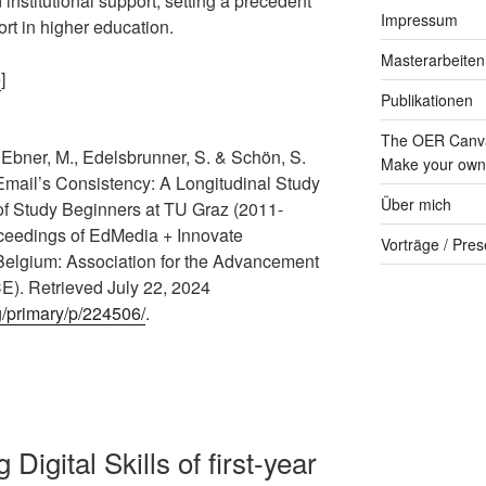
nstitutional support, setting a precedent
Impressum
ort in higher education.
Masterarbeiten
e
]
Publikationen
The OER Canva
, Ebner, M., Edelsbrunner, S. & Schön, S.
Make your own 
mail’s Consistency: A Longitudinal Study
Über mich
f Study Beginners at TU Graz (2011-
roceedings of EdMedia + Innovate
Vorträge / Pres
 Belgium: Association for the Advancement
E). Retrieved July 22, 2024
g/primary/p/224506/
.
 Digital Skills of first-year