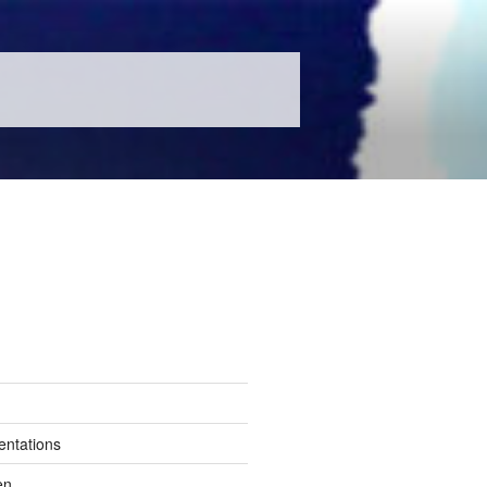
entations
en