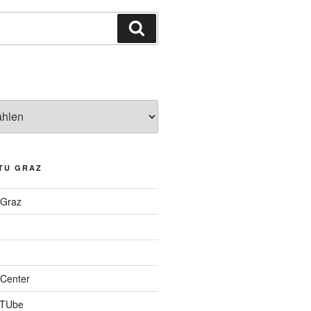
Suchen
TU GRAZ
 Graz
Center
 TUbe