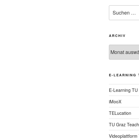
Suche
nach:
ARCHIV
Archiv
E-LEARNING 
E-Learning TU
iMooX
TELucation
TU Graz Teach
Videoplattform