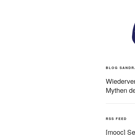
BLOG SANDR
Wiederverö
Mythen de
RSS FEED
[mooc] Sel