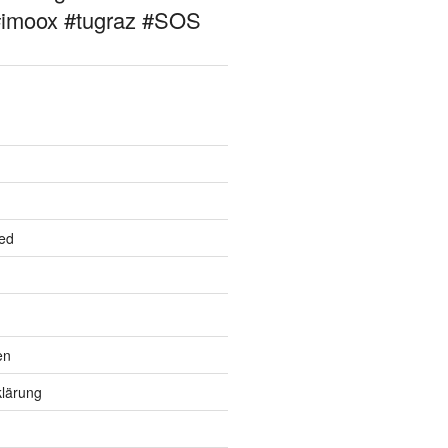
#imoox #tugraz #SOS
ed
en
lärung