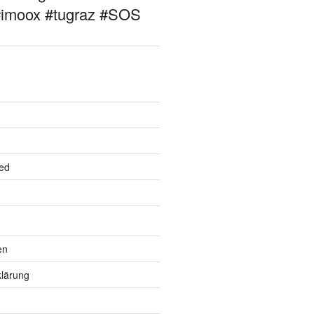
#imoox #tugraz #SOS
ed
en
lärung