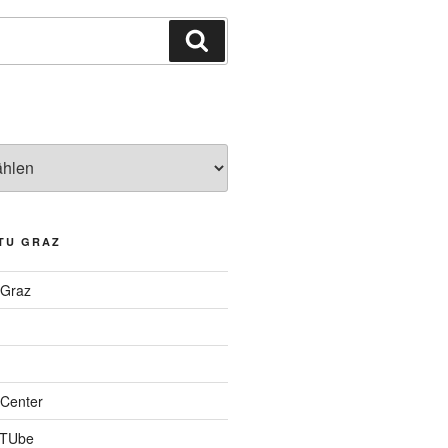
Suchen
TU GRAZ
 Graz
Center
 TUbe