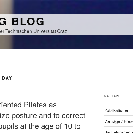
NG BLOG
er Technischen Universität Graz
 DAY
SEITEN
riented Pilates as
Publikationen
lize posture and to correct
Vorträge / Pres
upils at the age of 10 to
Bachelorarbeit