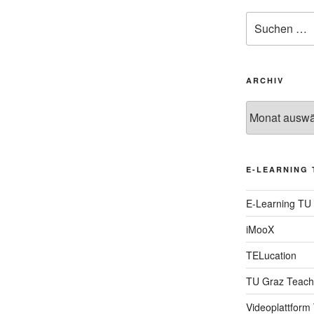
Suche
nach:
ARCHIV
Archiv
E-LEARNING 
E-Learning TU
iMooX
TELucation
TU Graz Teach
Videoplattform