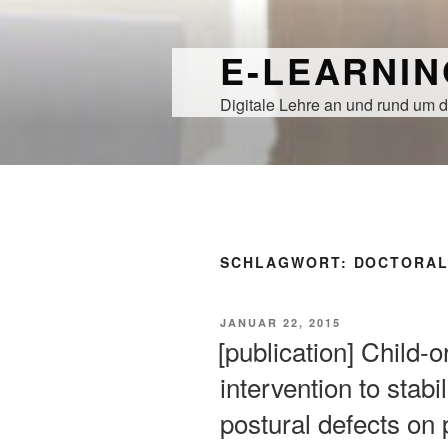
Zum
Inhalt
E-LEARNI
springen
Digitale Lehre an und rund um d
SCHLAGWORT:
DOCTORAL
VERÖFFENTLICHT
JANUAR 22, 2015
AM
[publication] Child-o
intervention to stabi
postural defects on p