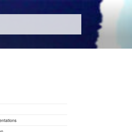
entations
en