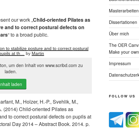
Masterarbeiten
sent our work „
Child-oriented Pilates as
Dissertationen
re and to correct postural defects on
Über mich
ears
“ to a broad public.
The OER Canva
ion to stabilize posture and to correct postural
Make your own 
pupils at th…
by
Martin
Impressum
tton, um den Inhalt von www.scribd.com zu
laden.
Datenschutzerk
Inhalt laden
FOLLOW US
fant, M., Holzer, H.-P., Svehlik, M.,
A. (2014) Child-oriented Pilates as
and to correct postural defects on pupils at
octoral Day 2014 – Abstract Book. 2014. p.