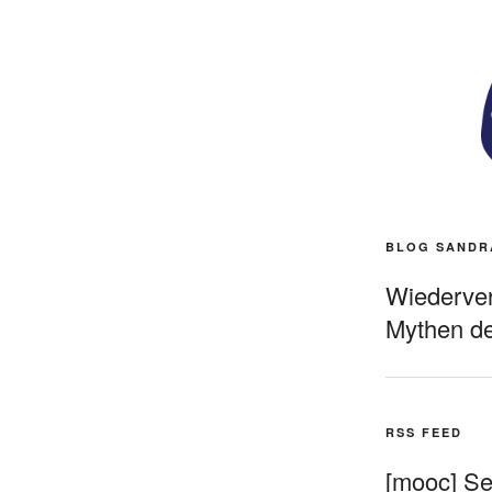
BLOG SANDR
Wiederverö
Mythen de
RSS FEED
[mooc] Sel