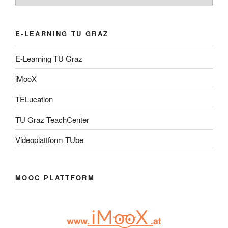
E-LEARNING TU GRAZ
E-Learning TU Graz
iMooX
TELucation
TU Graz TeachCenter
Videoplattform TUbe
MOOC PLATTFORM