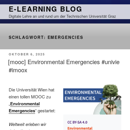
Zum
E-LEARNING BLOG
Inhalt
Digitale Lehre an und rund um der Technischen Universität Graz
springen
SCHLAGWORT:
EMERGENCIES
VERÖFFENTLICHT
OKTOBER 6, 2025
AM
[mooc] Environmental Emergencies #univie
#imoox
Die Universität Wien hat
einen tollen MOOC zu
„
Environmental
Emergencies
“ gestartet:
Weltweit erleben wir