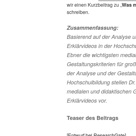
wir einen Kurzbeitrag zu „
Was m
schreiben.
Zusammenfassung:
Basierend auf der Analyse u
Erklärvideos in der Hochschu
Ebner die wichtigsten media
Gestaltungskriterien für gro
der Analyse und der Gestalt
Hochschulbildung stellen Dr
medialen und didaktischen Ge
Erklärvideos vor.
Teaser des Beitrags
[
Entwurf bei ResearchGate
]