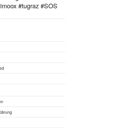
#imoox #tugraz #SOS
ed
en
lärung