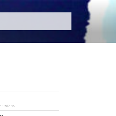
entations
en