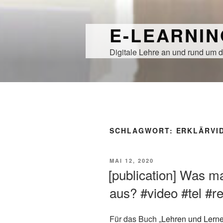
Zum
Inhalt
E-LEARNI
springen
Digitale Lehre an und rund um d
SCHLAGWORT:
ERKLÄRVI
VERÖFFENTLICHT
MAI 12, 2020
AM
[publication] Was m
aus? #video #tel #r
Für das Buch „
Lehren und Lernen