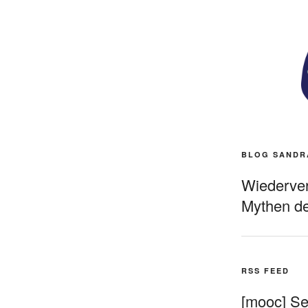
BLOG SANDR
Wiederverö
Mythen de
RSS FEED
[mooc] Sel