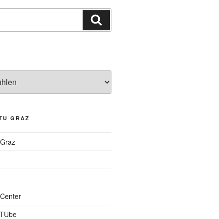
Suchen
TU GRAZ
 Graz
Center
 TUbe