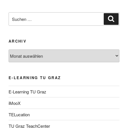
Suche
Suche
nach:
ARCHIV
Archiv
E-LEARNING TU GRAZ
E-Learning TU Graz
iMooX
TELucation
TU Graz TeachCenter