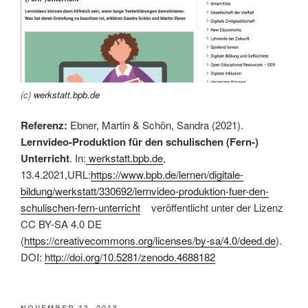
(c)
werkstatt.bpb.de
Referenz:
Ebner, Martin & Schön, Sandra (2021).
Lernvideo-Produktion für den schulischen (Fern-)
Unterricht
. In:
werkstatt.bpb.de
,
13.4.2021,URL:
https://www.bpb.de/lernen/digitale-
bildung/werkstatt/330692/lernvideo-produktion-fuer-den-
schulischen-fern-unterricht
veröffentlicht unter der Lizenz
CC BY-SA 4.0 DE
(
https://creativecommons.org/licenses/by-sa/4.0/deed.de
).
DOI:
http://doi.org/10.5281/zenodo.4688182
VERÖFFENTLICHT
NOVEMBER 13, 2013