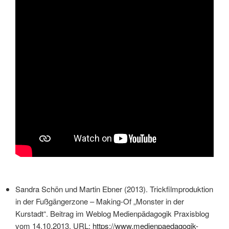
Sandra Schön und Martin Ebner (2013). Trickfilmproduktion
in der Fußgängerzone – Making-Of „Monster in der
Kurstadt“. Beitrag im Weblog Medienpädagogik Praxisblog
vom 14.10.2013, URL:
https://www.medienpaedagogik-