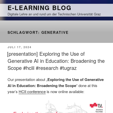
Zum
E-LEARNING BLOG
Inhalt
Digitale Lehre an und rund um der Technischen Universität Graz
springen
SCHLAGWORT:
GENERATIVE
VERÖFFENTLICHT
JULI 17, 2024
AM
[presentation] Exploring the Use of
Generative AI in Education: Broadening the
Scope #hciii #research #tugraz
Our presentation about „
Exploring the Use of Generative
AI in Education: Broadening the Scope
“ done at this
year’s
HCII conference
is now online available: