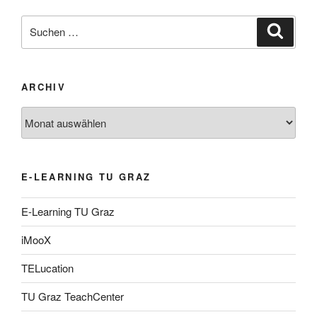
Suche
Suche
nach:
ARCHIV
Archiv
E-LEARNING TU GRAZ
E-Learning TU Graz
iMooX
TELucation
TU Graz TeachCenter