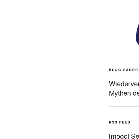
BLOG SANDR
Wiederverö
Mythen de
RSS FEED
[mooc] Sel