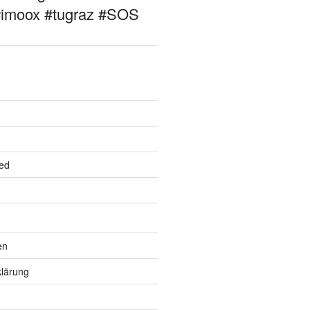
#imoox #tugraz #SOS
ed
en
lärung