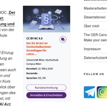
Masterarbeiten
OOC „
Der
Dissertationen
t:
hung und
Über mich
lt von der
The OER Canva
chule
Make your own 
Impressum
nt Einzug
Datenschutzerk
tung an
uen
hsen auch
FOLLOW US
en und
r Kurs
blick über
ungen des
t, mit
AI Act
,