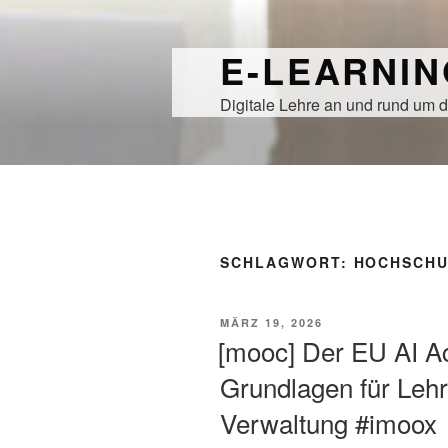
Zum
Inhalt
E-LEARNI
springen
Digitale Lehre an und rund um d
SCHLAGWORT:
HOCHSCHU
VERÖFFENTLICHT
MÄRZ 19, 2026
AM
[mooc] Der EU AI Ac
Grundlagen für Leh
Verwaltung #imoox