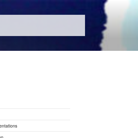
entations
en