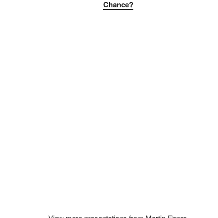
Chance?
View more
presentations
from
Martin Ebner
.