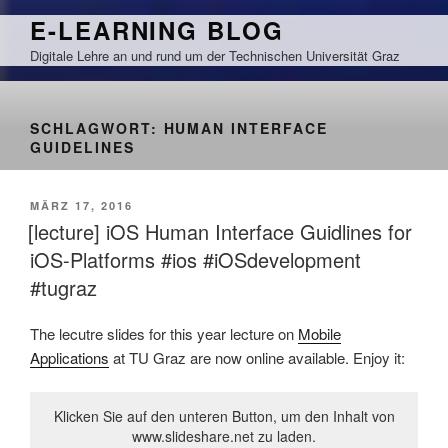
Zum
E-LEARNING BLOG
Inhalt
Digitale Lehre an und rund um der Technischen Universität Graz
springen
SCHLAGWORT:
HUMAN INTERFACE
GUIDELINES
VERÖFFENTLICHT
MÄRZ 17, 2016
AM
[lecture] iOS Human Interface Guidlines for
iOS-Platforms #ios #iOSdevelopment
#tugraz
The lecutre slides for this year lecture on
Mobile
Applications
at TU Graz are now online available. Enjoy it:
Klicken Sie auf den unteren Button, um den Inhalt von
www.slideshare.net zu laden.